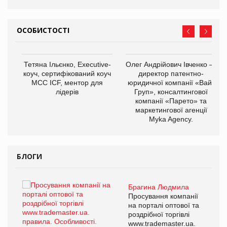
ОСОБИСТОСТІ
,
Тетяна Ільєнко, Executive-
Олег Андрійович Івченко —
ОВ
коуч, сертифікований коуч
директор патентно-
МСС ICF, ментор для
юридичної компанії «Вайз
лідерів
Груп», консалтингової
компанії «Парето» та
маркетингової агенції
Myka Agency.
БЛОГИ
Брагина Людмила
ї
Просування компанії
а
на порталі оптової та
роздрібної торгівлі
www.trademaster.ua.