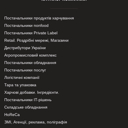
Постачальники продуктів харчування
Постачальники nonfood
Постачальники Private Label
Retail. Роздрібні мережі, Магазини
Дистрибутори України
Агропромисловий комплекс
Постачальники обладнання
Постачальники послуг
Логістичні компанії
Тара та упаковка
Харчові добавки. Інгредієнти.
Постачальники IT-рішень
Складське обладнання
HoReCa
ЗМІ, Агенції, реклама, поліграфія