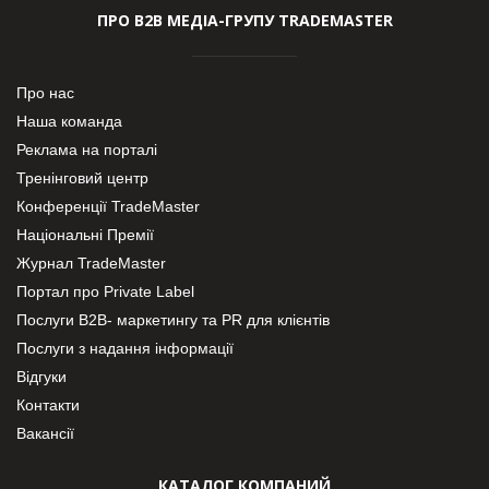
ПРО В2В МЕДІА-ГРУПУ TRADEMASTER
Про нас
Наша команда
Реклама на порталі
Тренінговий центр
Конференції TradeMaster
Національні Премії
Журнал TradeMaster
Портал про Private Label
Послуги В2В- маркетингу та PR для клієнтів
Послуги з надання інформації
Відгуки
Контакти
Вакансії
КАТАЛОГ КОМПАНИЙ