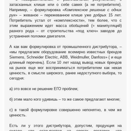
затасканных клише или о себе самих (а не потребителе).
Например, – формулировка
«Комплексное решение с одних
рук
» – жеваное – пережеванное клише уже добрых 15 лет.
Потребитель устал от «комплексности», тем более, что с
этим выражением идет масса обобщений (= манипуляций)
разного рода – от строительства «под ключ» заводов до
устранения поломки двигателя.
А как вам формулировка от промышленного дистрибутора, –
«мы предлагаем оборудование всемирно известных брендов
Siemens, Schneider Electric, ABB, Weidmuller, Danfoss» ( и еще
длинный перечень). Если 10 лет назад вывод новых брендов
на рынок еще мог восприниматься потребителем как некая
ценность, в смысле широкого, ранее недоступного выбора, то
сегодня:
а) это вовсе не решение ЕГО проблем;
б) этим мало кого удивишь – то же самое предлагают многие;
с) в такой формулировке совершенно непонятно, в чем же
ценность.
Есть ли у этого дистрибутора, допустим, продукция на
складе, что сказывается на сроках поставки, что