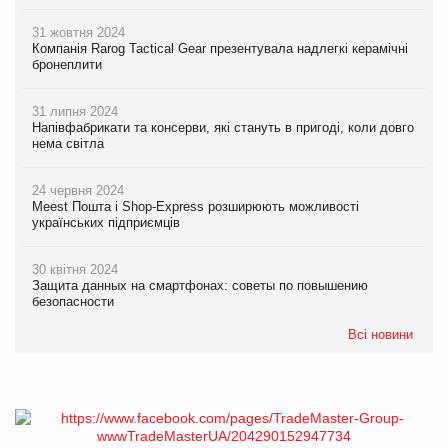
31 жовтня 2024
Компанія Rarog Tactical Gear презентувала надлегкі керамічні
бронеплити
31 липня 2024
Напівфабрикати та консерви, які стануть в пригоді, коли довго
нема світла
24 червня 2024
Meest Пошта і Shop-Express розширюють можливості
українських підприємців
30 квітня 2024
Защита данных на смартфонах: советы по повышению
безопасности
Всі новини