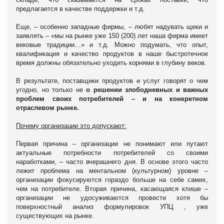
предлагается в качестве поддержки и т.д.
Еще, – особенно западные фирмы, – любят надувать щеки и
заявлять – «мы на рынке уже 150 (200) лет наша фирма имеет
вековые традиции…» и т.д. Можно подумать, что опыт,
квалификация и качество продуктов в наше быстротечное
время должны обязательно уходить корнями в глубину веков.
В результате, поставщики продуктов и услуг говорят о чем
угодно, но только не
о решении злободневных и важных
проблем своих потребителей – и на конкретном
отраслевом рынке.
Почему организации это допускают:
Первая причина – организации не понимают или путают
актуальные потребности потребителей со своими
наработками, – часто вчерашнего дня. В основе этого часто
лежит проблема на ментальном (культурном) уровне –
организации фокусируются гораздо больше на себе самих,
чем на потребителе. Вторая причина, касающаяся клише –
организации не удосуживаются провести хотя бы
поверхностный анализ формулировок УПЦ , уже
существующих на рынке.