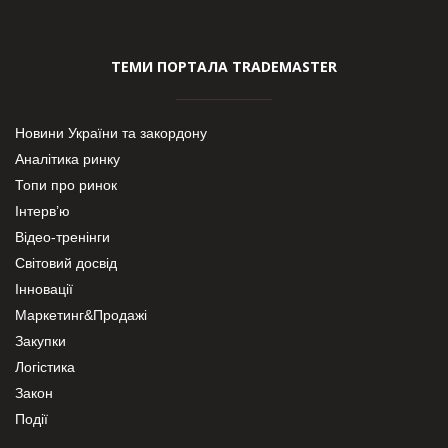
ТЕМИ ПОРТАЛА TRADEMASTER
Новини України та закордону
Аналітика ринку
Топи про ринок
Інтерв’ю
Відео-тренінги
Світовий досвід
Інновації
Маркетинг&Продажі
Закупки
Логістика
Закон
Події