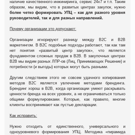
наличие качественного инжиниринга, сервис 24х7 и т.п. Таким
образом, мы видим, что в развитых центрах закупок, нужно
более четко формировать УПЦ
– как для разного уровня
руководителей, так и для разных направлений.
Почему организации это допускают:
Организации игнорируют разницу между В2С и В2В
маркетингом. В В2С подобные подходы работают, так как там
нет понятия «развитый центр закупок», что является
фундаментом сложных продаж в В2В. В закупочных центрах
В2В мы видим разных ЛПР-ов (Лиц, Принимающих Решение) и
потребности (и выгоды) которых могут быть разными.
Другим следствием этого не совсем удачного копирования
методов В2С является увлечение методами брендинга.
Брендинг хорош в В2В, когда организации умеют раскрывать
ценности бренда на всех уровнях, а не ограничиваться только
общими формулировками. Которые, как правило, многие
клиенты воспринимают как пустые декларации.
Как исправить:
Нужно отходить от единственного, универсального и
одноуровневого формирования УПЦ. Методика «пирамида