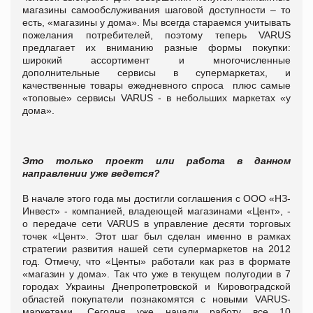
магазины самообслуживания шаговой доступности – то
есть, «магазины у дома».
Мы всегда стараемся учитывать
пожелания потребителей, поэтому теперь VARUS
предлагает их вниманию разные формы покупки:
широкий ассортимент и многочисленные
дополнительные сервисы в супермаркетах, и
качественные товары ежедневного спроса
плюс самые
«топовые» сервисы VARUS - в небольших маркетах «у
дома».
Это только проект или работа в данном
направлении уже ведется?
В начале этого года мы достигли соглашения с ООО «НЗ-
Инвест» - компанией, владеющей магазинами «Цент», -
о передаче сети
VARUS
в управление десяти торговых
точек «Цент». Этот шаг был сделан именно в рамках
стратегии развития нашей сети супермаркетов на 2012
год.
Отмечу, что «Центы» работали как раз в формате
«магазин у дома». Так что уже в текущем полугодии в 7
городах Украины Днепропетровской и Кировоградской
областей покупатели познакомятся с новыми VARUS-
маркетами. Сегодня уже начали работу все 10