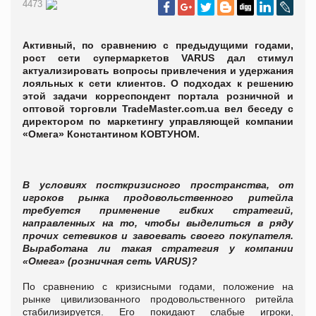
4473
Активный, по сравнению с предыдущими годами,
рост сети супермаркетов VARUS дал стимул
актуализировать вопросы привлечения и удержания
лояльных к сети клиентов. О подходах к решению
этой задачи корреспондент портала розничной и
оптовой торговли
TradeMaster
.
com
.
ua
вел беседу с
директором по маркетингу управляющей компании
«Омега» Константином КОВТУНОМ.
В условиях посткризисного пространства, от
игроков рынка продовольственного ритейла
требуется применение гибких стратегий,
направленных на то, чтобы выделиться в ряду
прочих сетевиков и завоевать своего покупателя.
Выработана ли такая стратегия у компании
«Омега» (розничная сеть
VARUS
)?
По сравнению с кризисными годами, положение на
рынке цивилизованного продовольственного ритейла
стабилизируется. Его покидают слабые игроки,