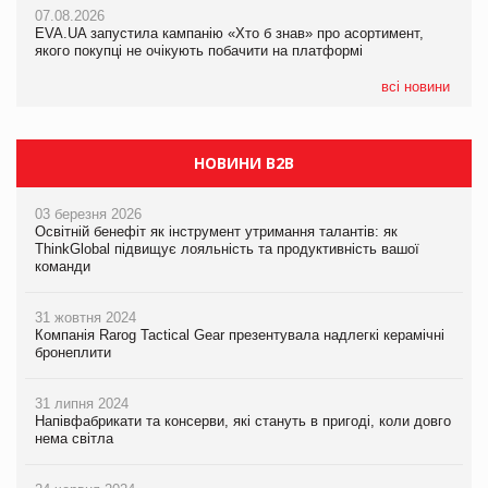
07.08.2026
EVA.UA запустила кампанію «Хто б знав» про асортимент,
05.08.2026
якого покупці не очікують побачити на платформі
Мережа супермаркетів VARUS купує мережу магазинів
формату convenience store КОЛО: об’єднана компанія
налічуватиме 374 магазини
всі новини
НОВИНИ B2B
03 березня 2026
Освітній бенефіт як інструмент утримання талантів: як
ThinkGlobal підвищує лояльність та продуктивність вашої
команди
31 жовтня 2024
Компанія Rarog Tactical Gear презентувала надлегкі керамічні
бронеплити
31 липня 2024
Напівфабрикати та консерви, які стануть в пригоді, коли довго
нема світла