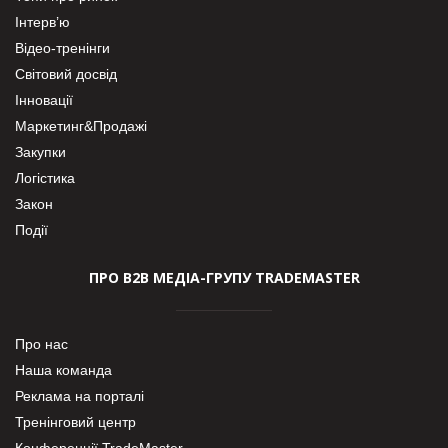
Інтерв’ю
Відео-тренінги
Світовий досвід
Інновації
Маркетинг&Продажі
Закупки
Логістика
Закон
Події
ПРО В2В МЕДІА-ГРУПУ TRADEMASTER
Про нас
Наша команда
Реклама на порталі
Тренінговий центр
Конференції TradeMaster