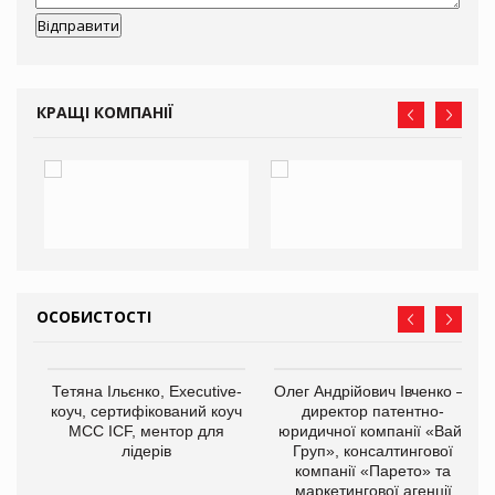
КРАЩІ КОМПАНІЇ
ОСОБИСТОСТІ
,
Тетяна Ільєнко, Executive-
Олег Андрійович Івченко —
ОВ
коуч, сертифікований коуч
директор патентно-
МСС ICF, ментор для
юридичної компанії «Вайз
лідерів
Груп», консалтингової
компанії «Парето» та
маркетингової агенції