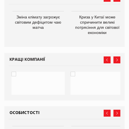
Зміна клімату загрожує
Криза у Китаї може
ne
світовим дефіцитом чаю
спричинити великі
матча
потрясіння для світової
економіки
КРАЩІ КОМПАНІЇ
ОСОБИСТОСТІ