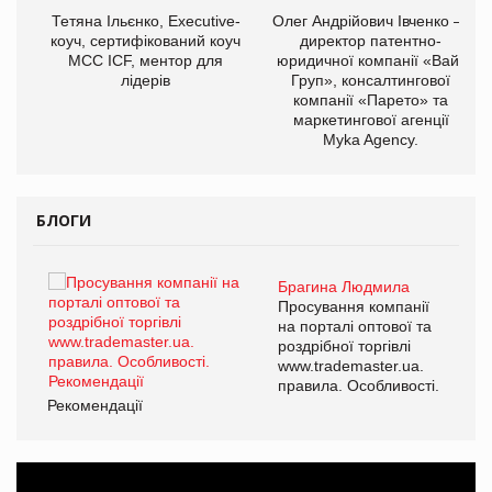
,
Тетяна Ільєнко, Executive-
Олег Андрійович Івченко —
ОВ
коуч, сертифікований коуч
директор патентно-
МСС ICF, ментор для
юридичної компанії «Вайз
лідерів
Груп», консалтингової
компанії «Парето» та
маркетингової агенції
Myka Agency.
БЛОГИ
Брагина Людмила
ї
Просування компанії
а
на порталі оптової та
роздрібної торгівлі
www.trademaster.ua.
і.
правила. Особливості.
Рекомендації
Ре