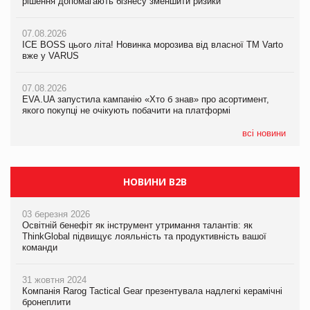
рішення допомагають бізнесу зменшити ризики
07.08.2026
07.08.2026
07.08.2026
Продажі Hugo Boss впали на 9%
Продажі Hugo Boss впали на 9%
ICE BOSS цього літа! Новинка морозива від власної ТМ Varto
вже у VARUS
07.08.2026
07.08.2026
Франція заборонила рекламні дзвінки без згоди клієнтів
Франція заборонила рекламні дзвінки без згоди клієнтів
07.08.2026
EVA.UA запустила кампанію «Хто б знав» про асортимент,
якого покупці не очікують побачити на платформі
всі новини
НОВИНИ B2B
03 березня 2026
Освітній бенефіт як інструмент утримання талантів: як
ThinkGlobal підвищує лояльність та продуктивність вашої
команди
31 жовтня 2024
Компанія Rarog Tactical Gear презентувала надлегкі керамічні
бронеплити