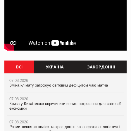
ВСІ
УКРАЇНА
ЗАКОРДОННІ
07.08.2026
07.08.2026
07.08.2026
Зміна клімату загрожує світовим дефіцитом чаю матча
Зміна клімату загрожує світовим дефіцитом чаю матча
Зміна клімату загрожує світовим дефіцитом чаю матча
07.08.2026
07.08.2026
07.08.2026
Криза у Китаї може спричинити великі потрясіння для світової
Криза у Китаї може спричинити великі потрясіння для світової
Криза у Китаї може спричинити великі потрясіння для світової
економіки
економіки
економіки
07.08.2026
07.08.2026
07.08.2026
Розмитнення «з коліс» та крос-докінг: як оперативні логістичні
Kraft Heinz скоротила збиток у першому півріччі
Kraft Heinz скоротила збиток у першому півріччі