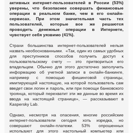
активных интернет-пользователей в России (53%)
уверены, что безопаснее совершать финансовые
операции в реальном банке, чем в его онлайн-
сервисах. При этом значительная часть тех
пользователей, которые все же решаются
проводить денежные операции в Интернете,
чувствует себя уязвимо (41%).
Страхи большинства интернет-пользователей нельзя
назвать необоснованными. «Так, один из самых удобных
для преступников способов получить доступ к
пользовательскому счету — это притвориться его
владельцем. Обычно для этого достаточно заполучить
информацию об учетной записи в онлайн-банкинге,
например с помощью фишинговой страницы,
имитирующей настоящую, на которой пользователь сам
введет свои логин и пароль, или при помощи банковского
троянца, который перехватит эти же данные во время их
ввода на настоящей странице», — рассказывают в
Kaspersky Lab.
Однако, несмотря на опасения, многие российские
интернет-пользователи сегодня хоть изредка, но
совершают онлайн-платежи. 53% опрошенных
используют для этого настольный компьютер или