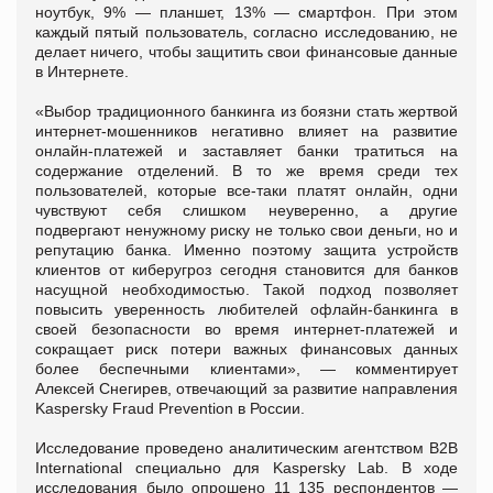
ноутбук, 9% — планшет, 13% — смартфон. При этом
каждый пятый пользователь, согласно исследованию, не
делает ничего, чтобы защитить свои финансовые данные
в Интернете.
«Выбор традиционного банкинга из боязни стать жертвой
интернет-мошенников негативно влияет на развитие
онлайн-платежей и заставляет банки тратиться на
содержание отделений. В то же время среди тех
пользователей, которые все-таки платят онлайн, одни
чувствуют себя слишком неуверенно, а другие
подвергают ненужному риску не только свои деньги, но и
репутацию банка. Именно поэтому защита устройств
клиентов от киберугроз сегодня становится для банков
насущной необходимостью. Такой подход позволяет
повысить уверенность любителей офлайн-банкинга в
своей безопасности во время интернет-платежей и
сокращает риск потери важных финансовых данных
более беспечными клиентами», — комментирует
Алексей Снегирев, отвечающий за развитие направления
Kaspersky Fraud Prevention в России.
Исследование проведено аналитическим агентством B2B
International специально для Kaspersky Lab. В ходе
исследования было опрошено 11 135 респондентов —