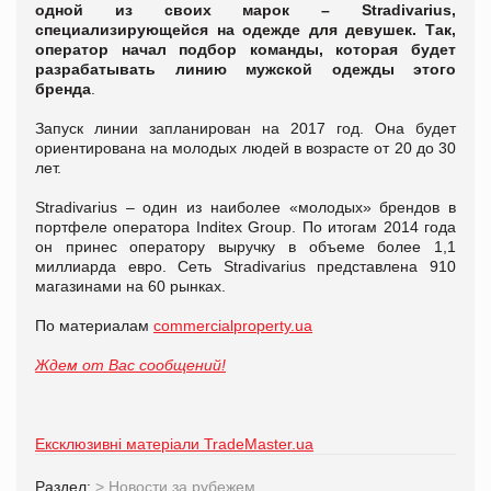
одной из своих марок – Stradivarius,
специализирующейся на одежде для девушек. Так,
оператор начал подбор команды, которая будет
разрабатывать линию мужской одежды этого
бренда
.
Запуск линии запланирован на 2017 год. Она будет
ориентирована на молодых людей в возрасте от 20 до 30
лет.
Stradivarius – один из наиболее «молодых» брендов в
портфеле оператора Inditex Group. По итогам 2014 года
он принес оператору выручку в объеме более 1,1
миллиарда евро. Сеть Stradivarius представлена 910
магазинами на 60 рынках.
По материалам
commercialproperty.ua
Ждем от Вас сообщений!
Ексклюзивні матеріали TradeMaster.ua
Раздел:
>
Новости за рубежем