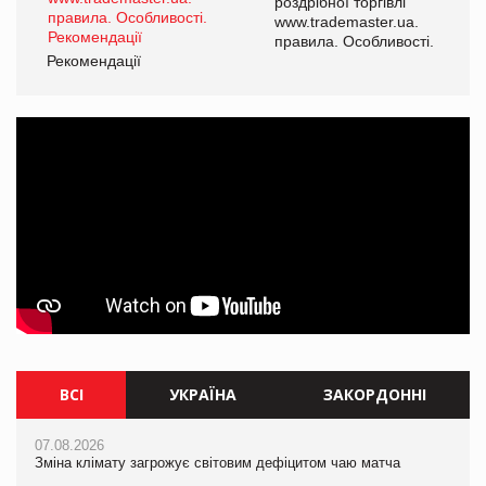
роздрібної торгівлі
www.trademaster.ua.
і.
правила. Особливості.
Рекомендації
Ре
ВСІ
УКРАЇНА
ЗАКОРДОННІ
07.08.2026
07.08.2026
07.08.2026
Зміна клімату загрожує світовим дефіцитом чаю матча
Зміна клімату загрожує світовим дефіцитом чаю матча
Зміна клімату загрожує світовим дефіцитом чаю матча