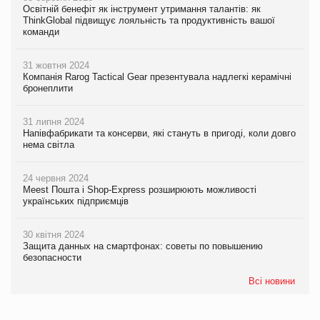
Освітній бенефіт як інструмент утримання талантів: як
ThinkGlobal підвищує лояльність та продуктивність вашої
команди
31 жовтня 2024
Компанія Rarog Tactical Gear презентувала надлегкі керамічні
бронеплити
31 липня 2024
Напівфабрикати та консерви, які стануть в пригоді, коли довго
нема світла
24 червня 2024
Meest Пошта і Shop-Express розширюють можливості
українських підприємців
30 квітня 2024
Защита данных на смартфонах: советы по повышению
безопасности
Всі новини