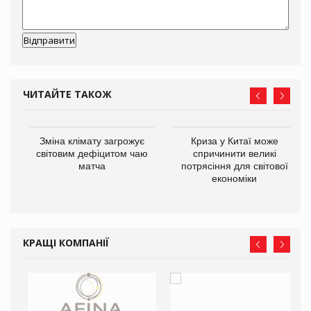
ЧИТАЙТЕ ТАКОЖ
Зміна клімату загрожує
Криза у Китаї може
ne
світовим дефіцитом чаю
спричинити великі
матча
потрясіння для світової
економіки
КРАЩІ КОМПАНІЇ