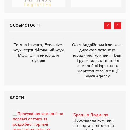
ОСОБИСТОСТІ
,
Тетяна Ільєнко, Executive-
Олег Андрійович Івченко —
ОВ
коуч, сертифікований коуч
директор патентно-
МСС ICF, ментор для
юридичної компанії «Вайз
лідерів
Груп», консалтингової
компанії «Парето» та
маркетингової агенції
Myka Agency.
БЛОГИ
Брагина Людмила
ї
Просування компанії
а
на порталі оптової та