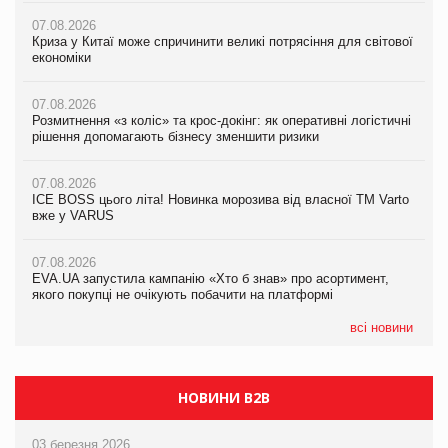
07.08.2026
07.08.2026
07.08.2026
Криза у Китаї може спричинити великі потрясіння для світової
Криза у Китаї може спричинити великі потрясіння для світової
Криза у Китаї може спричинити великі потрясіння для світової
економіки
економіки
економіки
07.08.2026
07.08.2026
07.08.2026
Розмитнення «з коліс» та крос-докінг: як оперативні логістичні
Kraft Heinz скоротила збиток у першому півріччі
Kraft Heinz скоротила збиток у першому півріччі
рішення допомагають бізнесу зменшити ризики
07.08.2026
07.08.2026
07.08.2026
Продажі Hugo Boss впали на 9%
Продажі Hugo Boss впали на 9%
ICE BOSS цього літа! Новинка морозива від власної ТМ Varto
вже у VARUS
07.08.2026
07.08.2026
Франція заборонила рекламні дзвінки без згоди клієнтів
Франція заборонила рекламні дзвінки без згоди клієнтів
07.08.2026
EVA.UA запустила кампанію «Хто б знав» про асортимент,
якого покупці не очікують побачити на платформі
всі новини
НОВИНИ B2B
03 березня 2026