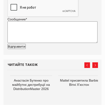
Сообщение
*
ЧИТАЙТЕ ТАКОЖ
Анастасія Бутенко про
Mattel присвятила Barbie
оди
майбутнє дистрибуції на
Вітні Х'юстон
DistributionMaster 2026