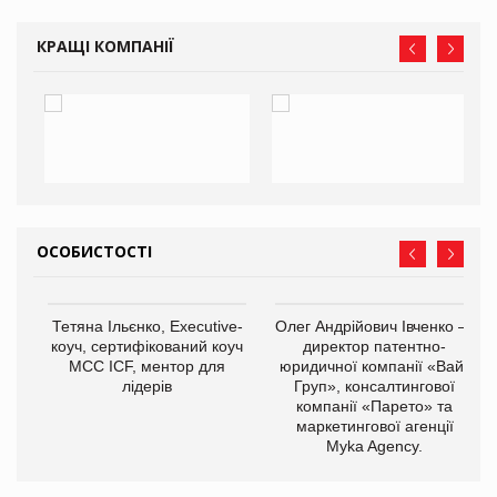
КРАЩІ КОМПАНІЇ
ОСОБИСТОСТІ
,
Тетяна Ільєнко, Executive-
Олег Андрійович Івченко —
ОВ
коуч, сертифікований коуч
директор патентно-
МСС ICF, ментор для
юридичної компанії «Вайз
лідерів
Груп», консалтингової
компанії «Парето» та
маркетингової агенції
Myka Agency.