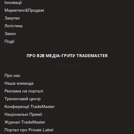
Інновації
Маркетинг&Продажі
Закупки
Логістика
Закон
Події
ПРО В2В МЕДІА-ГРУПУ TRADEMASTER
Про нас
Наша команда
Реклама на порталі
Тренінговий центр
Конференції TradeMaster
Національні Премії
Журнал TradeMaster
Портал про Private Label