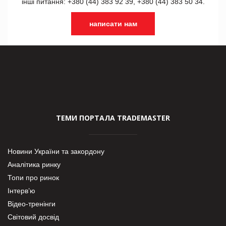
інші питання: +380 (44) 383 92 39, +380 (44) 383 50 34.
написати нам
ТЕМИ ПОРТАЛА TRADEMASTER
Новини України та закордону
Аналітика ринку
Топи про ринок
Інтерв’ю
Відео-тренінги
Світовий досвід