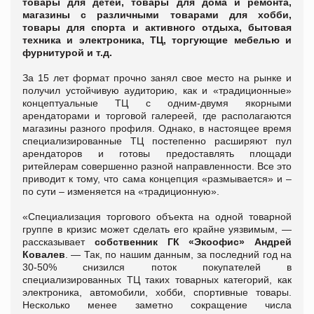
товары для детей, товары для дома и ремонта,
магазины с различными товарами для хобби,
товары для спорта и активного отдыха, бытовая
техника и электроника, ТЦ, торгующие мебелью и
фурнитурой и т.д.
За 15 лет формат прочно занял свое место на рынке и
получил устойчивую аудиторию, как и «традиционные»
концептуальные ТЦ с одним-двумя якорными
арендаторами и торговой галереей, где располагаются
магазины разного профиля. Однако, в настоящее время
специализированные ТЦ постепенно расширяют пул
арендаторов и готовы предоставлять площади
ритейлерам совершенно разной направленности. Все это
приводит к тому, что сама концепция «размывается» и –
по сути – изменяется на «традиционную».
«Специализация торгового объекта на одной товарной
группе в кризис может сделать его крайне уязвимым, —
рассказывает
собственник ГК «Экоофис» Андрей
Ковалев
. — Так, по нашим данным, за последний год на
30-50% снизился поток покупателей в
специализированных ТЦ таких товарных категорий, как
электроника, автомобили, хобби, спортивные товары.
Несколько менее заметно сокращение числа