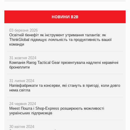
НОВИНИ B2B
03 березня 2026
Освітній бенефіт як інструмент утримання талантів: як
ThinkGlobal підвищує лояльність та продуктивність вашої
команди
31 жовтня 2024
Компанія Rarog Tactical Gear презентувала надлегкі керамічні
бронеплити
31 липня 2024
Напівфабрикати та консерви, які стануть в пригоді, коли довго
нема світла
24 червня 2024
Meest Пошта і Shop-Express розширюють можливості
українських підприємців
30 квітня 2024