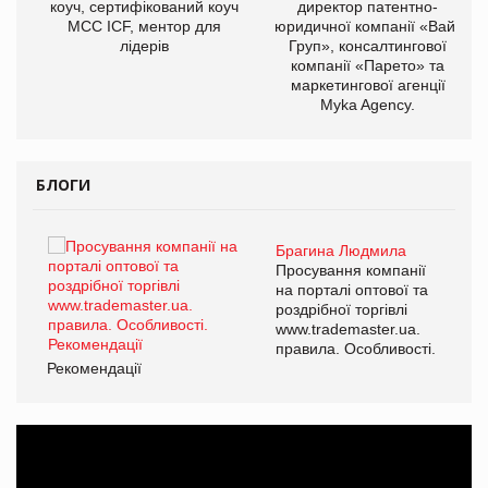
ОВ
коуч, сертифікований коуч
директор патентно-
МСС ICF, ментор для
юридичної компанії «Вайз
лідерів
Груп», консалтингової
компанії «Парето» та
маркетингової агенції
Myka Agency.
БЛОГИ
Брагина Людмила
ї
Просування компанії
а
на порталі оптової та
роздрібної торгівлі
www.trademaster.ua.
і.
правила. Особливості.
Рекомендації
Ре