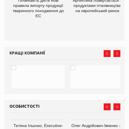
в
Починають діяти нові
Аргентина повертається з
правила імпорту продукції
продуктами птахівництва
тваринного походження до
на європейський ринок
О:
ЄС
КРАЩІ КОМПАНІЇ
ОСОБИСТОСТІ
,
Тетяна Ільєнко, Executive-
Олег Андрійович Івченко —