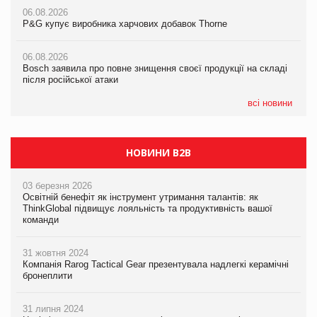
06.08.2026
06.08.2026
06.08.2026
P&G купує виробника харчових добавок Thorne
P&G купує виробника харчових добавок Thorne
P&G купує виробника харчових добавок Thorne
06.08.2026
06.08.2026
06.08.2026
Bosch заявила про повне знищення своєї продукції на складі
Bosch заявила про повне знищення своєї продукції на складі
Bosch заявила про повне знищення своєї продукції на складі
після російської атаки
після російської атаки
після російської атаки
всі новини
НОВИНИ B2B
03 березня 2026
Освітній бенефіт як інструмент утримання талантів: як
ThinkGlobal підвищує лояльність та продуктивність вашої
команди
31 жовтня 2024
Компанія Rarog Tactical Gear презентувала надлегкі керамічні
бронеплити
31 липня 2024