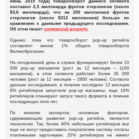
июнь 2015 года) товарооборот данного сегмента
составил 2,3 миллиарда фунтов стерлингов (около
$3,6 миллиарда), что на 200 миллионов фунтов
стерлингов (около $312 миллионов) больше по
сравнению с данными предыдущего исследования.
Об этом пишет
commercial property.
Однако, пока что товарооборот pop-up ритейла
составляет менее 1% общего товарооборота
Великобритании.
На сегодняшний день в стране функционирует более 10
500 pop-up магазинов (рост за 12 месяцев – 1100
магазинов), в этом сегменте работает более 26 200
человек (рост за 12 месяцев – 2800 человек). Согласно
данным исследования, в течение последних 12 месяцев
8% ритейлеров запустили pop-up магазины, еще 10%
ритейлеров планируют запуск такого формата в течение
последующих пяти лет.
По мнению экспертов, основным фактором,
сдерживающим развитие pop-up ритейла, являются
технологии. Так, более 40% небольших ритейлеров все
еще не могут предоставить покупателям систему оплаты
платежными карточками. 25% ритейлеров не имеют