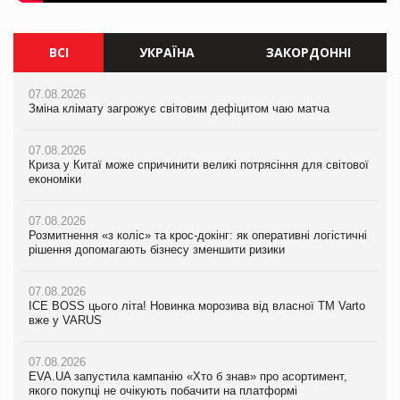
ВСІ
УКРАЇНА
ЗАКОРДОННІ
07.08.2026
07.08.2026
07.08.2026
Зміна клімату загрожує світовим дефіцитом чаю матча
Зміна клімату загрожує світовим дефіцитом чаю матча
Зміна клімату загрожує світовим дефіцитом чаю матча
07.08.2026
07.08.2026
07.08.2026
Криза у Китаї може спричинити великі потрясіння для світової
Криза у Китаї може спричинити великі потрясіння для світової
Криза у Китаї може спричинити великі потрясіння для світової
економіки
економіки
економіки
07.08.2026
07.08.2026
07.08.2026
Розмитнення «з коліс» та крос-докінг: як оперативні логістичні
Kraft Heinz скоротила збиток у першому півріччі
Kraft Heinz скоротила збиток у першому півріччі
рішення допомагають бізнесу зменшити ризики
07.08.2026
07.08.2026
07.08.2026
Продажі Hugo Boss впали на 9%
Продажі Hugo Boss впали на 9%
ICE BOSS цього літа! Новинка морозива від власної ТМ Varto
вже у VARUS
07.08.2026
07.08.2026
Франція заборонила рекламні дзвінки без згоди клієнтів
Франція заборонила рекламні дзвінки без згоди клієнтів
07.08.2026
EVA.UA запустила кампанію «Хто б знав» про асортимент,
якого покупці не очікують побачити на платформі