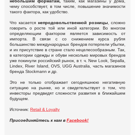
небольшим форматам,
таким, как магазины у дома,
чему способствует, в том числе, повышение значимости
такого фактора, как удобство.
Что касается
непродовольственной розницы
, сложно
говорить о росте той или иной категории. Во многом
определяющим фактором является зависимость от
импорта. В связи с со снижением курса рубля
большинство международных брендов потерпели убытки,
и их присутствие в стране стало нецелесообразным. Так,
в категории одежды и обуви несколько мировых брендов
уже покинули российский рынок, в т. ч. New Look, Sepalla,
Lindex, River Island, OVS, UGG Australia, часть магазинов
бренда Stockmann и др.
Это не только отображает сегодняшнюю негативную
ситуацию на рынке, но и свидетельствует о том, что
инвесторы предвидят сложности развития в ближайшем
будущем.
Источник:
Retail & Loyalty
Присоединяйтесь к нам в
Facebook!