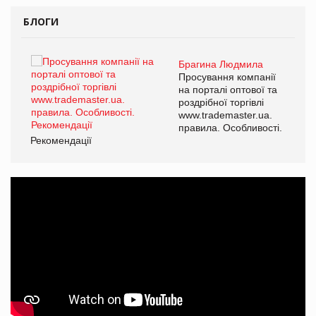
БЛОГИ
Брагина Людмила
ї
Просування компанії
а
на порталі оптової та
роздрібної торгівлі
www.trademaster.ua.
і.
правила. Особливості.
Рекомендації
Ре