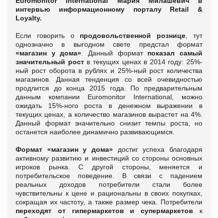
Euromonitor International Мария Милашевич в
интервью информационному порталу Retail &
Loyalty.
Если говорить о
продовольственной рознице
, тут
однозначно в выгодном свете предстал формат
«магазин у дома»
. Данный формат
показал самый
значительный рост
в текущих ценах в 2014 году: 25%-
ный рост оборота в рублях и 25%-ный рост количества
магазинов. Данная тенденция со всей очевидностью
продлится до конца 2015 года. По предварительным
данным компании Euromonitor International, можно
ожидать 15%-ного роста в денежном выражении в
текущих ценах, а количество магазинов вырастет на 4%.
Данный формат значительно снизит темпы роста, но
останется наиболее динамично развивающимся.
Формат «магазин у дома»
достиг успеха благодаря
активному развитию и инвестиций со стороны основных
игроков рынка. С другой стороны, меняется и
потребительское поведение. В связи с падением
реальных доходов потребители стали более
чувствительны к цене и рациональны в своих покупках,
сокращая их частоту, а также размер чека. Потребители
переходят от гипермаркетов и супермаркетов
к