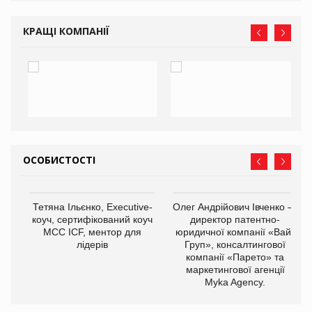
КРАЩІ КОМПАНІЇ
ОСОБИСТОСТІ
,
Тетяна Ільєнко, Executive-
Олег Андрійович Івченко —
ОВ
коуч, сертифікований коуч
директор патентно-
МСС ICF, ментор для
юридичної компанії «Вайз
лідерів
Груп», консалтингової
компанії «Парето» та
маркетингової агенції
Myka Agency.