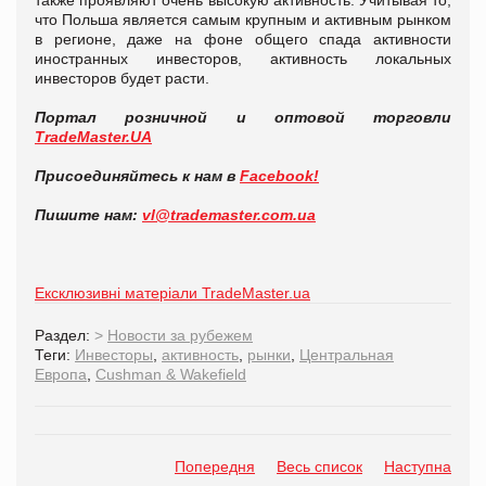
также проявляют очень высокую активность. Учитывая то,
что Польша является самым крупным и активным рынком
в регионе, даже на фоне общего спада активности
иностранных инвесторов, активность локальных
инвесторов будет расти.
Портал розничной и оптовой торговли
TradeMaster.UA
Присоединяйтесь к нам в
Facebook!
Пишите нам:
vl@trademaster.com.ua
Ексклюзивні матеріали TradeMaster.ua
Раздел:
>
Новости за рубежем
Теги:
Инвесторы
,
активность
,
рынки
,
Центральная
Европа
,
Cushman & Wakefield
Попередня
Весь список
Наступна