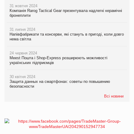
31 жовтня 2024
Компанія Rarog Tactical Gear презентувала надлегкі керамічні
бронеплити
31 липня 2024
Напівфабрикати та консерви, які стануть в пригоді, коли довго
нема світла
24 червня 2024
Meest Пошта і Shop-Express розширюють можливості
українських підприємців
30 квітня 2024
Защита данных на смартфонах: советы по повышению
безопасности
Всі новини