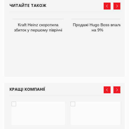
ЧИТАЙТЕ ТАКОЖ
ам
Kraft Heinz скоротила
Продажі Hugo Boss впали
іше
збиток у першому півріччі
на 9%
КРАЩІ КОМПАНІЇ