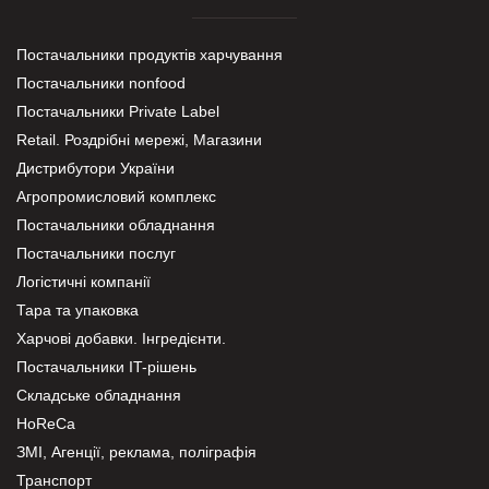
Постачальники продуктів харчування
Постачальники nonfood
Постачальники Private Label
Retail. Роздрібні мережі, Магазини
Дистрибутори України
Агропромисловий комплекс
Постачальники обладнання
Постачальники послуг
Логістичні компанії
Тара та упаковка
Харчові добавки. Інгредієнти.
Постачальники IT-рішень
Складське обладнання
HoReCa
ЗМІ, Агенції, реклама, поліграфія
Транспорт