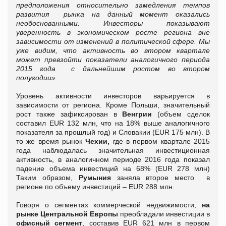
предположения относительно замедления темпов
развития рынка на данный момент оказались
необоснованными. Инвесторы показывают
уверенность в экономическом росте региона вне
зависимости от изменений в политической сфере. Мы
уже видим, что активность во втором квартале
может превзойти показатели аналогичного периода
2015 года с дальнейшим ростом во втором
полугодии».
Уровень активности инвесторов варьируется в
зависимости от региона. Кроме Польши, значительный
рост также зафиксирован в
Венгрии
(объем сделок
составил EUR 132 млн, что на 18% выше аналогичного
показателя за прошлый год) и Словакии (EUR 175 млн). В
то же время рынок
Чехии,
где в первом квартале 2015
года наблюдалась значительная инвестиционная
активность, в аналогичном периоде 2016 года показал
падение объема инвестиций на 68% (EUR 278 млн)
Таким образом,
Румыния
заняла второе место в
регионе по объему инвестиций – EUR 288 млн.
Говоря о сегментах коммерческой недвижимости,
на
рынке Центральной Европы
преобладали инвестиции в
офисный сегмент
, составив EUR 621 млн в первом