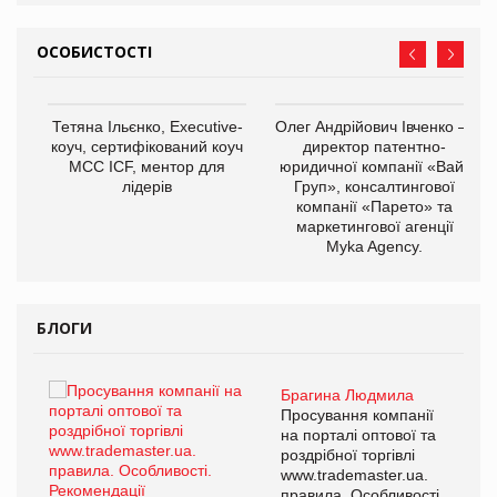
ОСОБИСТОСТІ
,
Тетяна Ільєнко, Executive-
Олег Андрійович Івченко —
ОВ
коуч, сертифікований коуч
директор патентно-
МСС ICF, ментор для
юридичної компанії «Вайз
лідерів
Груп», консалтингової
компанії «Парето» та
маркетингової агенції
Myka Agency.
БЛОГИ
Брагина Людмила
ї
Просування компанії
а
на порталі оптової та
роздрібної торгівлі
www.trademaster.ua.
і.
правила. Особливості.