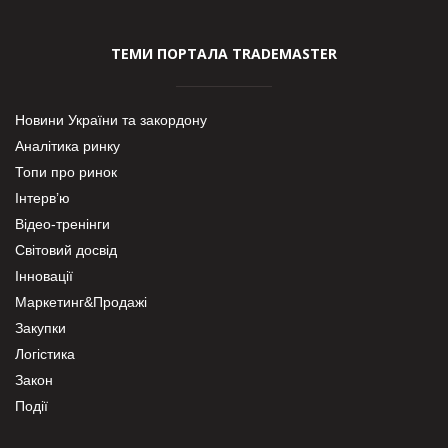
ТЕМИ ПОРТАЛА TRADEMASTER
Новини України та закордону
Аналітика ринку
Топи про ринок
Інтерв’ю
Відео-тренінги
Світовий досвід
Інновації
Маркетинг&Продажі
Закупки
Логістика
Закон
Події