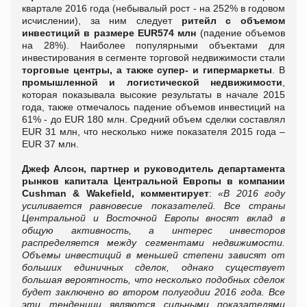
квартале 2016 года (небывалый рост - на 252% в годовом
исчислении), за ним следует
ритейл с объемом
инвестиций в размере
EUR
574 млн
(падение объемов
на 28%). Наиболее популярными объектами для
инвестирования в сегменте торговой недвижимости стали
торговые центры, а также супер- и гипермаркеты
. В
промышленной и логистической недвижимости
,
которая показывала высокие результаты в начале 2015
года, также отмечалось падение объемов инвестиций на
61% - до EUR 180 млн. Средний объем сделки составлял
EUR 31 млн, что несколько ниже показателя 2015 года –
EUR 37 млн.
Джеф Алсон, партнер и руководитель департамента
рынков капитала Центральной Европы в компании
Cushman & Wakefield, комментирует
:
«В 2016 году
усиливается равновесие показателей. Все страны
Центральной и Восточной Европы вносят вклад в
общую активность, а интерес инвесторов
распределяется между сегментами недвижимости.
Объемы инвестиций в меньшей степени зависят от
больших единичных сделок, однако существует
большая вероятность, что несколько подобных сделок
будет заключено во втором полугодии 2016 года. Все
эти тенденции являются сильными показателями