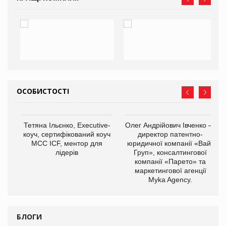
ОСОБИСТОСТІ
,
Тетяна Ільєнко, Executive-
Олег Андрійович Івченко —
ОВ
коуч, сертифікований коуч
директор патентно-
МСС ICF, ментор для
юридичної компанії «Вайз
лідерів
Груп», консалтингової
компанії «Парето» та
маркетингової агенції
Myka Agency.
БЛОГИ