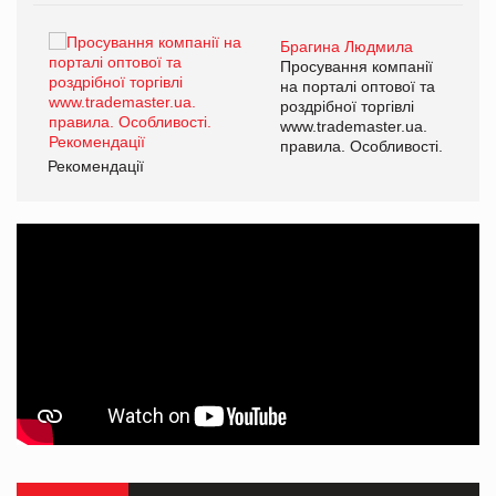
Брагина Людмила
ї
Просування компанії
а
на порталі оптової та
роздрібної торгівлі
www.trademaster.ua.
і.
правила. Особливості.
Рекомендації
Ре