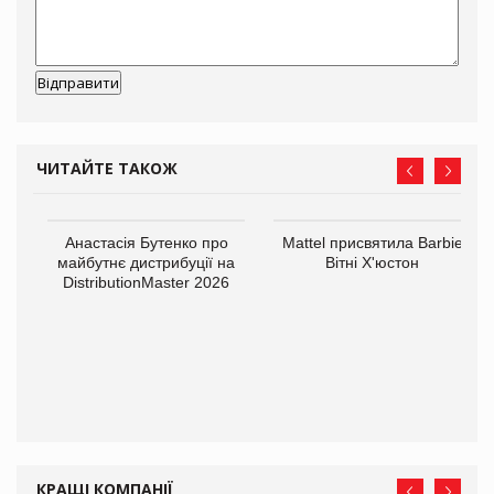
ЧИТАЙТЕ ТАКОЖ
Анастасія Бутенко про
Mattel присвятила Barbie
оди
майбутнє дистрибуції на
Вітні Х'юстон
DistributionMaster 2026
КРАЩІ КОМПАНІЇ