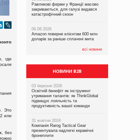
Равликові ферми у Франції масово
Amazon поверне клієнтам 600 млн
Amazon поверне клієнтам 600 млн
закриваються, для галузі видався
доларів за раніше сплачені мита
доларів за раніше сплачені мита
катастрофічний сезон
05.08.2026
05.08.2026
06.08.2026
У Євросоюзі набули чинності нові
У Євросоюзі набули чинності нові
Amazon поверне клієнтам 600 млн
правила щодо штучного інтелекту
правила щодо штучного інтелекту
доларів за раніше сплачені мита
ронто
всі новини
, где
ерсаля
НОВИНИ B2B
03 березня 2026
Освітній бенефіт як інструмент
пания
утримання талантів: як ThinkGlobal
підвищує лояльність та
продуктивність вашої команди
. Это
$2 или
31 жовтня 2024
Компанія Rarog Tactical Gear
презентувала надлегкі керамічні
, без
бронеплити
можно