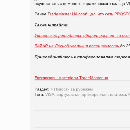
осуществить с помощью керамического кольца V
Ранее T
radeMaster.UA сообщал, что cеть PROST
Также читайте:
Украинские ритейлеры: оборот растет за счет
БАZАR на Лесной увеличил посещаемость
до 2
Присоединяйтесь к профессионалам торго
Ексклюзивні матеріали TradeMaster.ua
Раздел:
>
Новости за рубежем
Теги:
VISA
,
виртуальная примерочная
,
платежи
,