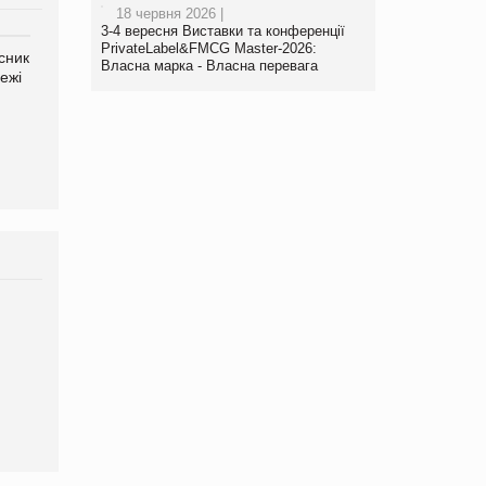
18 червня 2026 |
3-4 вересня Виставки та конференції
PrivateLabel&FMCG Master-2026:
сник
Олексій Логачов-Михайлов
Яна Сараніна, директор
Власна марка - Власна перевага
ежі
Файно маркет Директор
компанії «УкраМарин»
департаменту з
виробництва
Брагина Людмила
Просування компанії на
порталі оптової та роздрібної
торгівлі www.trademaster.ua.
правила. Особливості.
Рекомендації