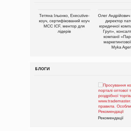
Тетяна Ільєнко, Executive-
Олег Андрійович
коуч, сертифікований коуч
директор пат
МСС ICF, ментор для
юридичної компа
лідерів
Груп», консал
компанії «Пар
маркетингової
арас Ігорович,
Myka Agen
иробництва ТОВ
Герчак"
БЛОГИ
Брагина Людмила
Просування компанії на
порталі оптової та роздрібної
торгівлі www.trademaster.ua.
правила. Особливості.
Рекомендації
Рекомендації