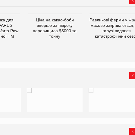
ка для
Ціна на какао-боби
Равликові ферми у Фра
 VARUS
вперше за півроку
масово закриваються,
 Varto Paw
перевищила $5000 за
галузі видався
сної ТМ
тонну
катастрофічний сез