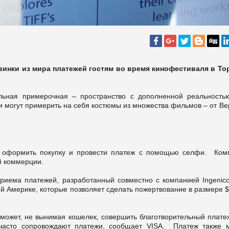
винки из мира платежей гостям во время кинофестиваля в То
льная примерочная – пространство с дополненной реальностью
и могут примерить на себя костюмы из множества фильмов – от В
е оформить покупку и провести платеж с помощью селфи. Ком
й коммерции.
риема платежей, разработанный совместно с компанией Ingenico
й Америке, которые позволяет сделать пожертвование в размере 
ожет, не вынимая кошелек, совершить благотворительный платеж
 часто сопровождают платежи, сообщает VISA. Платеж также 