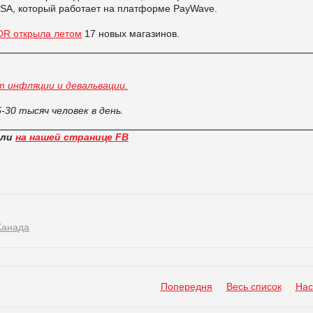
ISA, который работает на платформе PayWave.
OR открыла летом
17 новых магазинов.
 инфляции и девальвации.
5-30 тысяч человек в день.
вли
на нашей странице FB
Канада
Попередня
Весь список
Нас