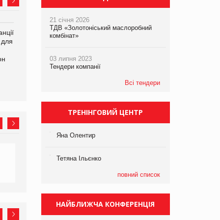
21 січня 2026
ТДВ «Золотоніський маслоробний
нції
Amazon поверне клієнтам
У Євросоюзі набули
комбінат»
 для
600 млн доларів за раніше
чинності нові правила
сплачені мита
щодо штучного інтелекту
он
03 липня 2023
Тендери компанії
Всі тендери
ТРЕНІНГОВИЙ ЦЕНТР
Яна Олентир
Тетяна Ільєнко
повний список
НАЙБЛИЖЧА КОНФЕРЕНЦІЯ