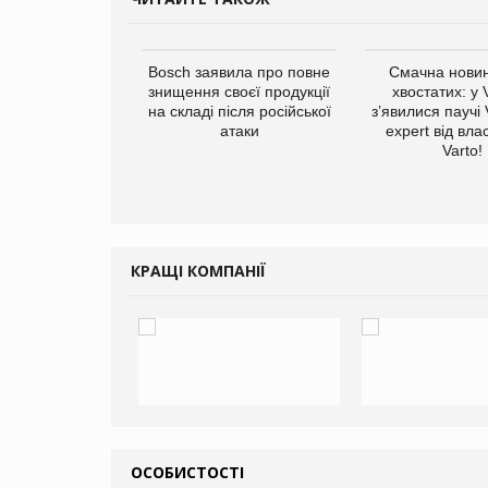
Bosch заявила про повне
Смачна новин
знищення своєї продукції
хвостатих: у
на складі після російської
з’явилися паучі
атаки
expert від вла
Varto!
ратила понад $1
 маркетинг за
вартал
КРАЩІ КОМПАНІЇ
ОСОБИСТОСТІ