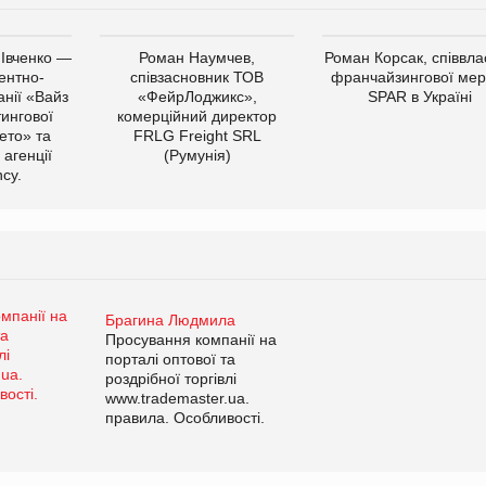
 Івченко —
Роман Наумчев,
Роман Корсак, співвла
ентно-
співзасновник ТОВ
франчайзингової мер
нії «Вайз
«ФейрЛоджикс»,
SPAR в Україні
тингової
комерційний директор
ето» та
FRLG Freight SRL
 агенції
(Румунія)
cy.
Брагина Людмила
Просування компанії на
порталі оптової та
роздрібної торгівлі
www.trademaster.ua.
правила. Особливості.