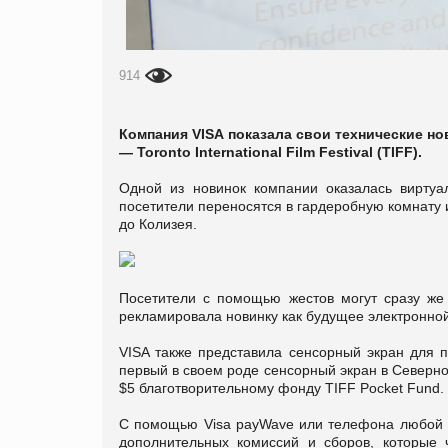
914
Компания VISA показала свои технические но
— Toronto International Film Festival (TIFF).
Одной из новинок компании оказалась виртуа
посетители переносятся в гардеробную комнату 
до Колизея.
Посетители с помощью жестов могут сразу ж
рекламировала новинку как будущее электронно
VISA также представила сенсорный экран для п
первый в своем роде сенсорный экран в Северно
$5 благотворительному фонду TIFF Pocket Fund.
С помощью Visa payWave или телефона любой м
дополнительных комиссий и сборов, которые