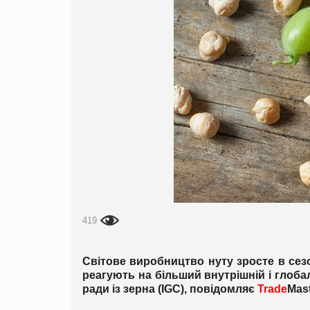
419
Світове виробництво нуту зросте в сезо
реагують на більший внутрішній і глоба
ради із зерна (IGC), повідомляє
Trade
Mast