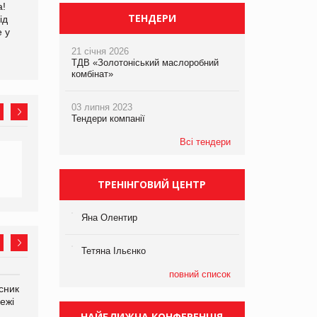
а!
EVA.UA запустила
Kraft Heinz скоротила
ТЕНДЕРИ
ід
кампанію «Хто б знав» про
збиток у першому півріччі
е у
асортимент, якого покупці
не очікують побачити на
21 січня 2026
платформі
ТДВ «Золотоніський маслоробний
комбінат»
03 липня 2023
Тендери компанії
Всі тендери
ТРЕНІНГОВИЙ ЦЕНТР
Яна Олентир
Тетяна Ільєнко
повний список
сник
Олексій Логачов-Михайлов
Яна Сараніна, директор
ежі
Файно маркет Директор
компанії «УкраМарин»
департаменту з
НАЙБЛИЖЧА КОНФЕРЕНЦІЯ