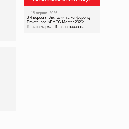
виробництва
18 червня 2026 |
3-4 вересня Виставки та конференції
PrivateLabel&FMCG Master-2026:
Власна марка - Власна перевага
Брагина Людмила
Просування компанії на
порталі оптової та
роздрібної торгівлі
www.trademaster.ua.
правила. Особливості.