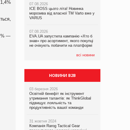
 1,4%
07.08.2026
ICE BOSS цього літа! Новинка
07.08.2026
07.08.2026
морозива від власної ТМ Varto вже у
Франція заборонила рекламні дзвінки
Франція заборонила рекламні дзвінки
VARUS
ться,
без згоди клієнтів
без згоди клієнтів
07.08.2026
,2% —
EVA.UA запустила кампанію «Хто б
знав» про асортимент, якого покупці
не очікують побачити на платформі
всі новини
НОВИНИ B2B
03 березня 2026
Освітній бенефіт як інструмент
утримання талантів: як ThinkGlobal
підвищує лояльність та
продуктивність вашої команди
31 жовтня 2024
Компанія Rarog Tactical Gear