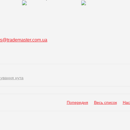
ss@trademaster.com.ua
ування нута
Попередня
Весь список
Нас