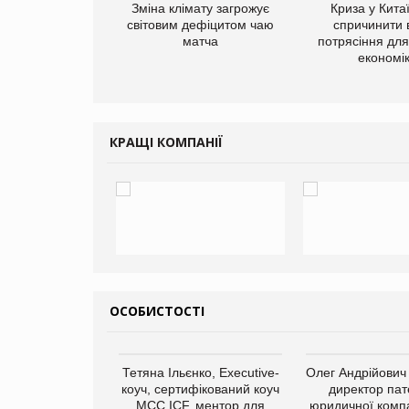
ує виробника
Зміна клімату загрожує
Криза у Кита
добавок Thorne
світовим дефіцитом чаю
спричинити 
матча
потрясіння для 
економі
КРАЩІ КОМПАНІЇ
ОСОБИСТОСТІ
Тетяна Ільєнко, Executive-
Олег Андрійович
коуч, сертифікований коуч
директор пат
МСС ICF, ментор для
юридичної компа