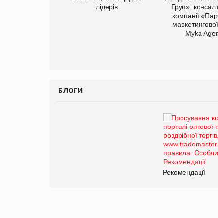
лідерів
Груп», консал
компанії «Пар
маркетингової
арас Ігорович,
Myka Agen
иробництва ТОВ
Герчак"
БЛОГИ
Брагина Людмила
Просування компанії на
порталі оптової та
роздрібної торгівлі
www.trademaster.ua.
правила. Особливості.
ії
Рекомендації