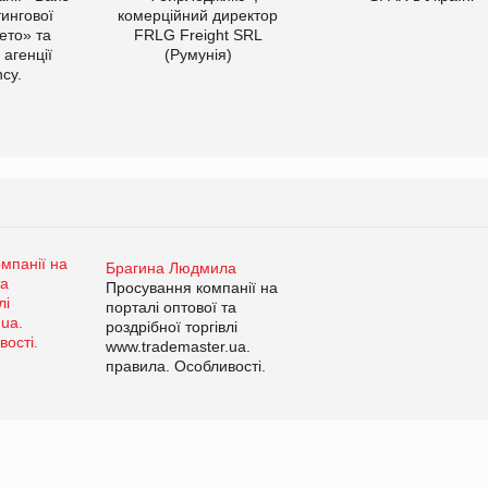
тингової
комерційний директор
ето» та
FRLG Freight SRL
 агенції
(Румунія)
cy.
Брагина Людмила
Просування компанії на
порталі оптової та
роздрібної торгівлі
www.trademaster.ua.
правила. Особливості.
Рекомендації