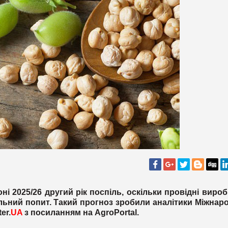
ні 2025/26 другий рік поспіль, оскільки провідні виро
льний попит. Такий прогноз зробили аналітики Міжнар
er.
UA
з посиланням на
AgroPortal
.