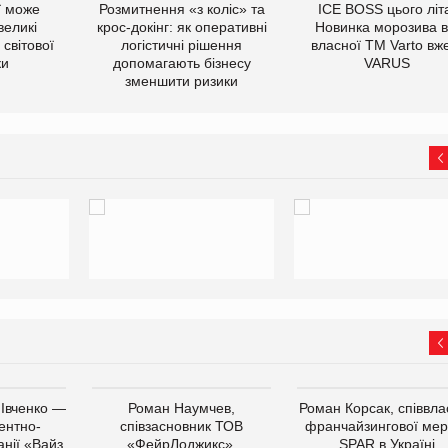
ї може
Розмитнення «з коліс» та
ICE BOSS цього літ
великі
крос-докінг: як оперативні
Новинка морозива в
світової
логістичні рішення
власної ТМ Varto вж
ки
допомагають бізнесу
VARUS
зменшити ризики
 Івченко —
Роман Наумчев,
Роман Корсак, співвла
ентно-
співзасновник ТОВ
франчайзингової мер
нії «Вайз
«ФейрЛоджикс»,
SPAR в Україні