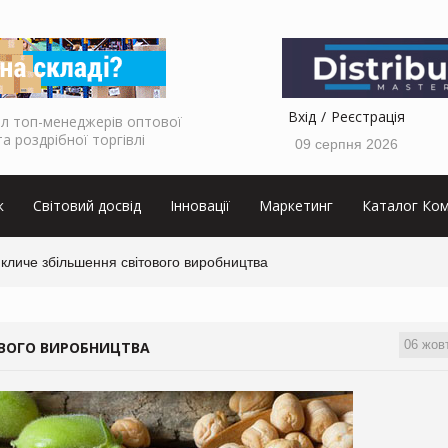
Вхід
Реєстрація
л топ-менеджерів оптової
та роздрібної торгівлі
09 серпня 2026
к
Світовий досвід
Інновації
Маркетинг
Каталог Ком
икличе збільшення світового виробництва
06 жов
ОВОГО ВИРОБНИЦТВА