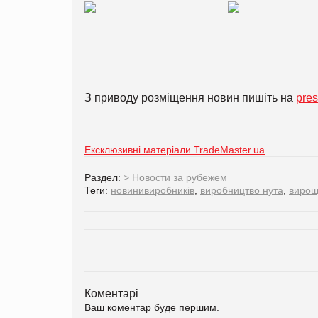
З приводу розміщення новин пишіть на
pre
Ексклюзивні матеріали TradeMaster.ua
Раздел:
>
Новости за рубежем
Теги:
новинивиробників
,
виробництво нута
,
вирощ
Коментарі
Ваш коментар буде першим.