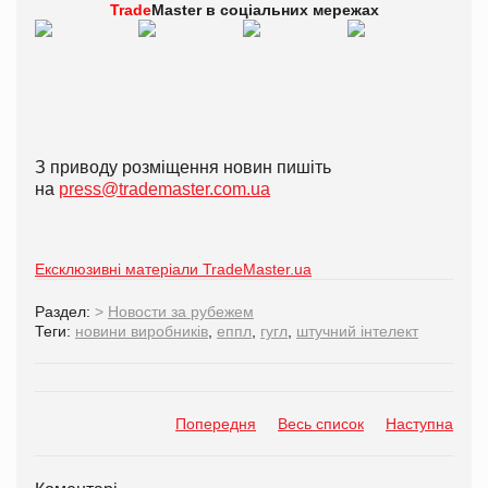
Trade
Master в
соціальних мережах
З приводу розміщення новин пишіть
на
press@trademaster.com.ua
Ексклюзивні матеріали TradeMaster.ua
Раздел:
>
Новости за рубежем
Теги:
новини виробників
,
еппл
,
гугл
,
штучний інтелект
Попередня
Весь список
Наступна