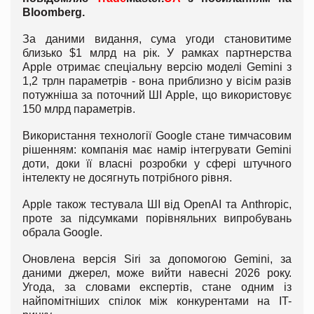
Bloomberg.
За даними видання, сума угоди становитиме
близько $1 млрд на рік. У рамках партнерства
Apple отримає спеціальну версію моделі Gemini з
1,2 трлн параметрів - вона приблизно у вісім разів
потужніша за поточний ШІ Apple, що використовує
150 млрд параметрів.
Використання технології Google стане тимчасовим
рішенням: компанія має намір інтегрувати Gemini
доти, доки її власні розробки у сфері штучного
інтелекту не досягнуть потрібного рівня.
Apple також тестувала ШІ від OpenAI та Anthropic,
проте за підсумками порівняльних випробувань
обрала Google.
Оновлена версія Siri за допомогою Gemini, за
даними джерел, може вийти навесні 2026 року.
Угода, за словами експертів, стане одним із
найпомітніших спілок між конкурентами на IT-