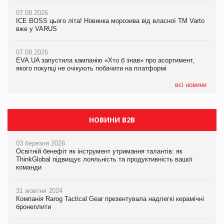
07.08.2026
07.08.2026
07.08.2026
Продажі Hugo Boss впали на 9%
Продажі Hugo Boss впали на 9%
ICE BOSS цього літа! Новинка морозива від власної ТМ Varto
вже у VARUS
07.08.2026
07.08.2026
Франція заборонила рекламні дзвінки без згоди клієнтів
Франція заборонила рекламні дзвінки без згоди клієнтів
07.08.2026
EVA.UA запустила кампанію «Хто б знав» про асортимент,
якого покупці не очікують побачити на платформі
всі новини
НОВИНИ B2B
03 березня 2026
Освітній бенефіт як інструмент утримання талантів: як
ThinkGlobal підвищує лояльність та продуктивність вашої
команди
31 жовтня 2024
Компанія Rarog Tactical Gear презентувала надлегкі керамічні
бронеплити