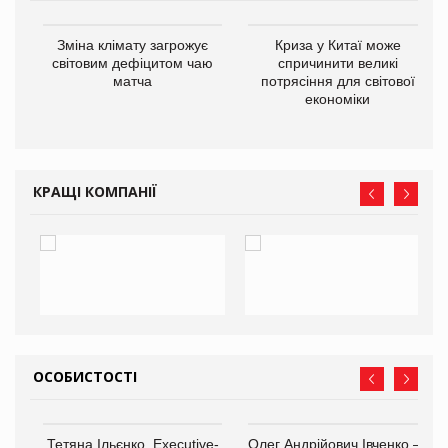
Зміна клімату загрожує
Криза у Китаї може
ne
світовим дефіцитом чаю
спричинити великі
матча
потрясіння для світової
економіки
КРАЩІ КОМПАНІЇ
ОСОБИСТОСТІ
Тетяна Ільєнко, Executive-
Олег Андрійович Івченко —