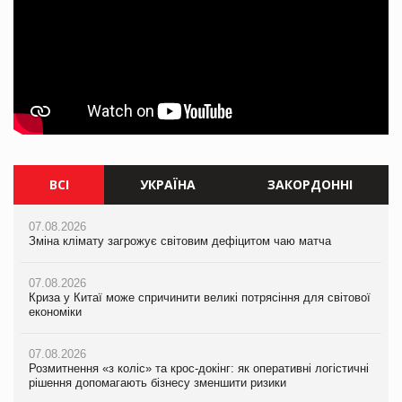
ВСІ
УКРАЇНА
ЗАКОРДОННІ
07.08.2026
07.08.2026
07.08.2026
Зміна клімату загрожує світовим дефіцитом чаю матча
Зміна клімату загрожує світовим дефіцитом чаю матча
Зміна клімату загрожує світовим дефіцитом чаю матча
07.08.2026
07.08.2026
07.08.2026
Криза у Китаї може спричинити великі потрясіння для світової
Криза у Китаї може спричинити великі потрясіння для світової
Криза у Китаї може спричинити великі потрясіння для світової
економіки
економіки
економіки
07.08.2026
07.08.2026
07.08.2026
Розмитнення «з коліс» та крос-докінг: як оперативні логістичні
Kraft Heinz скоротила збиток у першому півріччі
Kraft Heinz скоротила збиток у першому півріччі
рішення допомагають бізнесу зменшити ризики