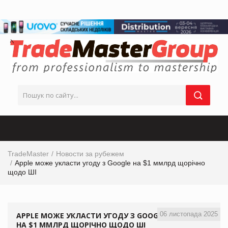
TradeMaster
Новости за рубежем
Apple може укласти угоду з Google на $1 ммлрд щорічно
щодо ШІ
06 листопада 2025
APPLE МОЖЕ УКЛАСТИ УГОДУ З GOOGLE
НА $1 ММЛРД ЩОРІЧНО ЩОДО ШІ