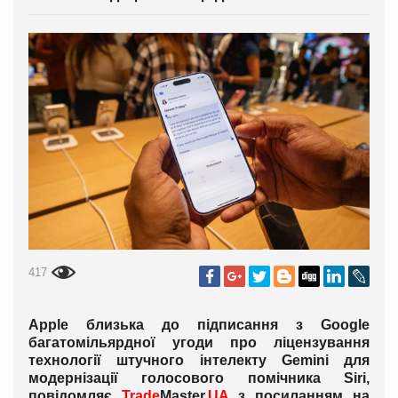
417
Apple близька до підписання з Google
багатомільярдної угоди про ліцензування
технології штучного інтелекту Gemini для
модернізації голосового помічника Siri,
повідомляє
Trade
Master.
UA
з посиланням на