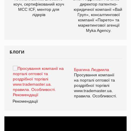
коуч, сертифікований коуч
директор патентно-
МСС ICF, ментор для
юридичної компанії «Вайз
лідерів
Груп», консалтингової
компанії «Парето» та
маркетингової агенції
,
Myka Agency.
ОВ
БЛОГИ
Брагина Людмила
ї
Просування компанії
а
на порталі оптової та
роздрібної торгівлі
www.trademaster.ua.
і.
правила. Особливості.
Рекомендації
Ре