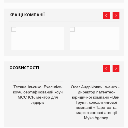
КРАЩІ КОМПАНІЇ
ОСОБИСТОСТІ
,
Тетяна Ільєнко, Executive-
Олег Андрійович Івченко —
ОВ
коуч, сертифікований коуч
директор патентно-
МСС ICF, ментор для
юридичної компанії «Вайз
лідерів
Груп», консалтингової
компанії «Парето» та
маркетингової агенції
Myka Agency.