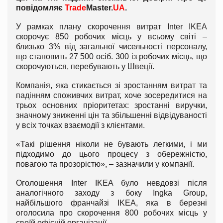
повідомляє
Trade
Master.
UA
.
У рамках плану скорочення витрат Inter IKEA
скорочує 850 робочих місць у всьому світі –
близько 3% від загальної чисельності персоналу,
що становить 27 500 осіб. 300 із робочих місць, що
скорочуються, перебувають у Швеції.
Компанія, яка стикається зі зростанням витрат та
падінням споживчих витрат, хоче зосередитися на
трьох основних пріоритетах: зростанні виручки,
значному зниженні цін та збільшенні відвідуваності
у всіх точках взаємодії з клієнтами.
«Такі рішення ніколи не бувають легкими, і ми
підходимо до цього процесу з обережністю,
повагою та прозорістю», – зазначили у компанії.
Оголошення Inter IKEA було невдовзі після
аналогічного заходу з боку Ingka Group,
найбільшого франчайзі IKEA, яка в березні
оголосила про скорочення 800 робочих місць у
своїй офісній організації.