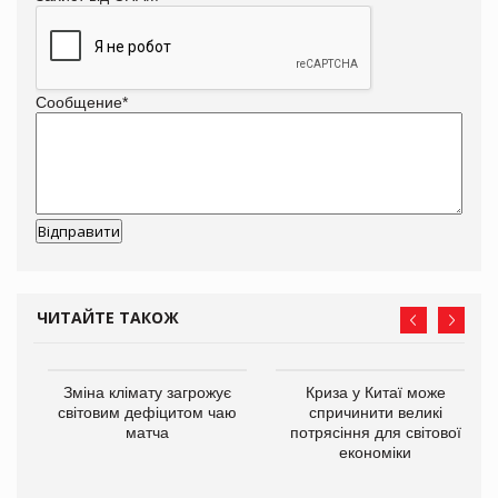
Сообщение
*
ЧИТАЙТЕ ТАКОЖ
Зміна клімату загрожує
Криза у Китаї може
ne
світовим дефіцитом чаю
спричинити великі
матча
потрясіння для світової
економіки