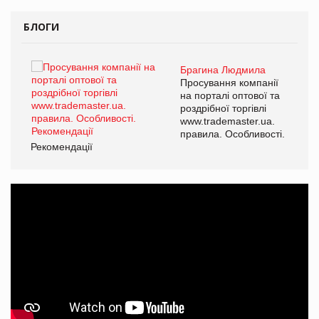
БЛОГИ
Брагина Людмила
Просування компанії
на порталі оптової та
роздрібної торгівлі
www.trademaster.ua.
правила. Особливості.
Рекомендації
Ре