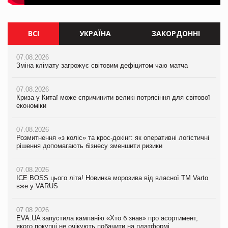
ВСІ
УКРАЇНА
ЗАКОРДОННІ
07.08.2026
07.08.2026
07.08.2026
Зміна клімату загрожує світовим дефіцитом чаю матча
Зміна клімату загрожує світовим дефіцитом чаю матча
Зміна клімату загрожує світовим дефіцитом чаю матча
07.08.2026
07.08.2026
07.08.2026
Криза у Китаї може спричинити великі потрясіння для світової
Криза у Китаї може спричинити великі потрясіння для світової
Криза у Китаї може спричинити великі потрясіння для світової
економіки
економіки
економіки
07.08.2026
07.08.2026
07.08.2026
Розмитнення «з коліс» та крос-докінг: як оперативні логістичні
Kraft Heinz скоротила збиток у першому півріччі
Kraft Heinz скоротила збиток у першому півріччі
рішення допомагають бізнесу зменшити ризики
07.08.2026
07.08.2026
07.08.2026
Продажі Hugo Boss впали на 9%
Продажі Hugo Boss впали на 9%
ICE BOSS цього літа! Новинка морозива від власної ТМ Varto
вже у VARUS
07.08.2026
07.08.2026
Франція заборонила рекламні дзвінки без згоди клієнтів
Франція заборонила рекламні дзвінки без згоди клієнтів
07.08.2026
EVA.UA запустила кампанію «Хто б знав» про асортимент,
якого покупці не очікують побачити на платформі