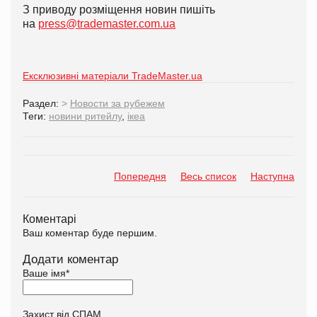
З приводу розміщення новин пишіть
на
press@trademaster.com.ua
Ексклюзивні матеріали TradeMaster.ua
Раздел:
>
Новости за рубежем
Теги:
новини ритейлу
,
ікеа
Попередня
Весь список
Наступна
Коментарі
Ваш коментар буде першим.
Додати коментар
Ваше імя
*
Захист від СПАМ