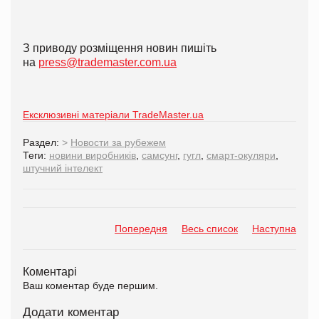
З приводу розміщення новин пишіть
на
press@trademaster.com.ua
Ексклюзивні матеріали TradeMaster.ua
Раздел:
>
Новости за рубежем
Теги:
новини виробників
,
самсунг
,
гугл
,
смарт-окуляри
,
штучний інтелект
Попередня
Весь список
Наступна
Коментарі
Ваш коментар буде першим.
Додати коментар