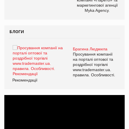
маркетингової агенції
Myka Agency.
БЛОГИ
Брагина Людмила
ї
Просування компанії
а
на порталі оптової та
роздрібної торгівлі
www.trademaster.ua.
і.
правила. Особливості.
Рекомендації
Ре