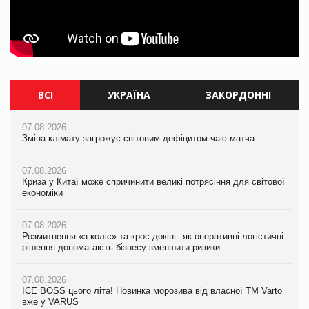
ВСІ
УКРАЇНА
ЗАКОРДОННІ
07.08.2026
07.08.2026
07.08.2026
Зміна клімату загрожує світовим дефіцитом чаю матча
Зміна клімату загрожує світовим дефіцитом чаю матча
Зміна клімату загрожує світовим дефіцитом чаю матча
07.08.2026
07.08.2026
07.08.2026
Криза у Китаї може спричинити великі потрясіння для світової
Криза у Китаї може спричинити великі потрясіння для світової
Криза у Китаї може спричинити великі потрясіння для світової
економіки
економіки
економіки
07.08.2026
07.08.2026
07.08.2026
Розмитнення «з коліс» та крос-докінг: як оперативні логістичні
Kraft Heinz скоротила збиток у першому півріччі
Kraft Heinz скоротила збиток у першому півріччі
рішення допомагають бізнесу зменшити ризики
07.08.2026
07.08.2026
07.08.2026
Продажі Hugo Boss впали на 9%
Продажі Hugo Boss впали на 9%
ICE BOSS цього літа! Новинка морозива від власної ТМ Varto
вже у VARUS