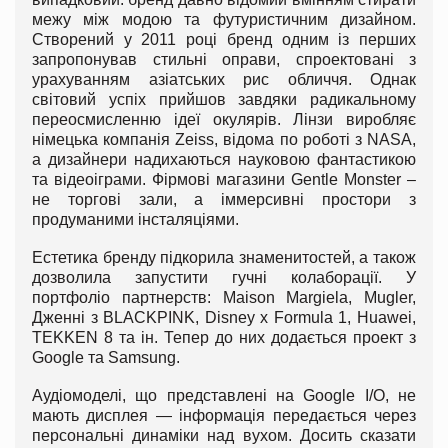
межу між модою та футуристичним дизайном.
Створений у 2011 році бренд одним із перших
запропонував стильні оправи, спроектовані з
урахуванням азіатських рис обличчя. Однак
світовий успіх прийшов завдяки радикальному
переосмисленню ідеї окулярів. Лінзи виробляє
німецька компанія Zeiss, відома по роботі з NASA,
а дизайнери надихаються науковою фантастикою
та відеоіграми. Фірмові магазини Gentle Monster –
не торгові зали, а іммерсивні простори з
продуманими інсталяціями.
Естетика бренду підкорила знаменитостей, а також
дозволила запустити гучні колаборації. У
портфоліо партнерств: Maison Margiela, Mugler,
Дженні з BLACKPINK, Disney x Formula 1, Huawei,
TEKKEN 8 та ін. Тепер до них додається проект з
Google та Samsung.
Аудіомоделі, що представлені на Google I/O, не
мають дисплея — інформація передається через
персональні динаміки над вухом. Досить сказати