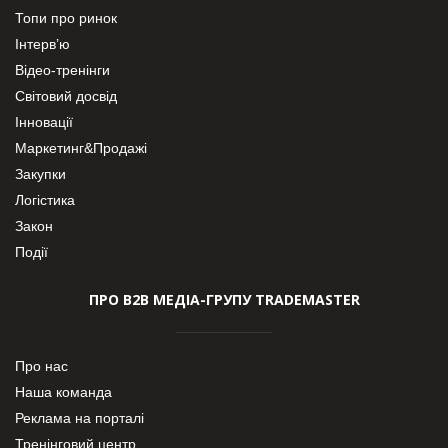
Топи про ринок
Інтерв’ю
Відео-тренінги
Світовий досвід
Інновації
Маркетинг&Продажі
Закупки
Логістика
Закон
Події
ПРО В2В МЕДІА-ГРУПУ TRADEMASTER
Про нас
Наша команда
Реклама на порталі
Тренінговий центр