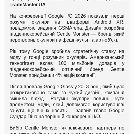
Trade
Master.
UA
.
На конференції Google I/O 2026 показали перші
розумні окуляри на платформі Android XR,
повідомляє видання GSMArena. Дизайн розробив
південнокорейський Gentle Monster — бренд, який
перетворив окуляри на фешн-культ та арт-об'єкт.
Рік тому Google зробила стратегічну ставку на
моду у гонці розумних окулярів. Американський
техногігант вклав 100 мільйонів доларів у
південнокорейський оптичний бренд Gentle
Monster, придбавши 4% акцій компанії.
Після провалу Google Glass у 2013 році, який було
розкритиковано саме за чужий дизайн, компанія
змінила підхід. "Розумні окуляри повинні бути
предметом моди, який допомагає користувачеві
забути, що він їх носить", - заявив глава Google
Сундар Піча на торішній конференції I/O.
Вибір Gentle Monster як ключового партнера не
випадковий: бренд давно відомий вмінням стирати