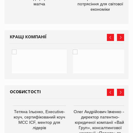
матча
потрясіння для світової
економіки
КРАЩІ КОМПАНІЇ
ОСОБИСТОСТІ
,
Тетяна Ільєнко, Executive-
Олег Андрійович Івченко —
ОВ
коуч, сертифікований коуч
директор патентно-
МСС ICF, ментор для
юридичної компанії «Вайз
лідерів
Груп», консалтингової
компанії «Парето» та