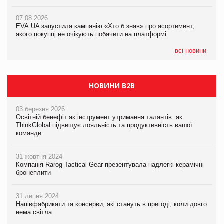
07.08.2026
07.08.2026
Франція заборонила рекламні дзвінки без згоди клієнтів
Франція заборонила рекламні дзвінки без згоди клієнтів
07.08.2026
EVA.UA запустила кампанію «Хто б знав» про асортимент,
якого покупці не очікують побачити на платформі
всі новини
НОВИНИ B2B
03 березня 2026
Освітній бенефіт як інструмент утримання талантів: як
ThinkGlobal підвищує лояльність та продуктивність вашої
команди
31 жовтня 2024
Компанія Rarog Tactical Gear презентувала надлегкі керамічні
бронеплити
31 липня 2024
Напівфабрикати та консерви, які стануть в пригоді, коли довго
нема світла