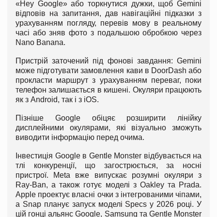
«Hey Google» або торкнутися дужки, щоб Gemini
відповів на запитання, дав навігаційні підказки з
урахуванням погляду, перевів мову в реальному
часі або зняв фото з подальшою обробкою через
Nano Banana.
Пристрій заточений під фонові завдання: Gemini
може підготувати замовлення кави в DoorDash або
прокласти маршрут з урахуванням переваг, поки
телефон залишається в кишені. Окуляри працюють
як з Android, так і з iOS.
Пізніше Google обіцяє розширити лінійку
дисплейними окулярами, які візуально зможуть
виводити інформацію перед очима.
Інвестиція Google в Gentle Monster відбувається на
тлі конкуренції, що загострюється, за носні
пристрої. Meta вже випускає розумні окуляри з
Ray-Ban, а також готує моделі з Oakley та Prada.
Apple проектує власні очки з інтегрованими чіпами,
а Snap планує запуск моделі Specs у 2026 році. У
цій гонці альянс Google, Samsung та Gentle Monster