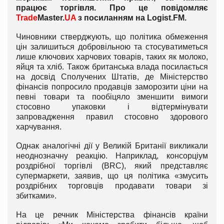
працює торгівля. Про це повідомляє
Trade
Master.
UA
з посиланням на
Logist
.
FM
.
Чиновники стверджують, що політика обмеження
цін залишиться добровільною та стосуватиметься
лише ключових харчових товарів, таких як молоко,
яйця та хліб. Також британська влада посилається
на досвід Сполучених Штатів, де Міністерство
фінансів попросило продавців заморозити ціни на
певні товари та пообіцяло зменшити вимоги
стосовно упаковки і відтермінувати
запровадження правил стосовно здорового
харчування.
Однак аналогічні дії у Великій Британії викликали
неоднозначну реакцію. Наприклад, консорціум
роздрібної торгівлі (BRC), який представляє
супермаркети, заявив, що ця політика «змусить
роздрібних торговців продавати товари зі
збитками».
На це речник Міністерства фінансів країни