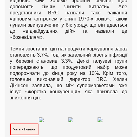
відповів: «Ми хочемо зробити більше, щоб
допомогти сім'ям знизити витрати». Але
представники BRC назвали таке бажання
«ціновим контролем у стилі 1970-х років». Також
лунали звинувачення у бік уряду, що він вдається
до «відчайдушних дій» та назвали це
«божевіллям».
Темпи зростання цін на продукти харчування зараз
становлять 3,7%, тоді як загальний рівень інфляції
у березні становив 3,3%. Деякі галузеві групи
попереджають, що продуктовий набір може
подорожчати до кінця року на 10%. Крім того,
головний виконавчий директор BRC Хелен
Дікінсон заявила, що між супермаркетами вже
існує «жорстка конкуренція», яка призвела до
зниження цін.