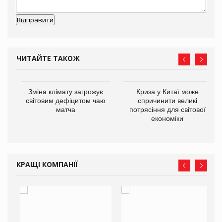
ЧИТАЙТЕ ТАКОЖ
Зміна клімату загрожує
Криза у Китаї може
ne
світовим дефіцитом чаю
спричинити великі
матча
потрясіння для світової
економіки
КРАЩІ КОМПАНІЇ