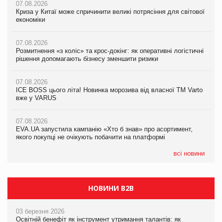
07.08.2026
07.08.2026
07.08.2026
Криза у Китаї може спричинити великі потрясіння для світової
Криза у Китаї може спричинити великі потрясіння для світової
Криза у Китаї може спричинити великі потрясіння для світової
економіки
економіки
економіки
07.08.2026
07.08.2026
07.08.2026
Розмитнення «з коліс» та крос-докінг: як оперативні логістичні
Kraft Heinz скоротила збиток у першому півріччі
Kraft Heinz скоротила збиток у першому півріччі
рішення допомагають бізнесу зменшити ризики
07.08.2026
07.08.2026
07.08.2026
Продажі Hugo Boss впали на 9%
Продажі Hugo Boss впали на 9%
ICE BOSS цього літа! Новинка морозива від власної ТМ Varto
вже у VARUS
07.08.2026
07.08.2026
Франція заборонила рекламні дзвінки без згоди клієнтів
Франція заборонила рекламні дзвінки без згоди клієнтів
07.08.2026
EVA.UA запустила кампанію «Хто б знав» про асортимент,
якого покупці не очікують побачити на платформі
всі новини
НОВИНИ B2B
03 березня 2026
Освітній бенефіт як інструмент утримання талантів: як