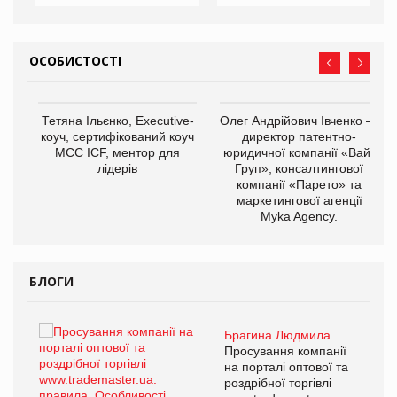
ОСОБИСТОСТІ
Тетяна Ільєнко, Executive-
Олег Андрійович Івченко —
коуч, сертифікований коуч
директор патентно-
МСС ICF, ментор для
юридичної компанії «Вайз
лідерів
Груп», консалтингової
компанії «Парето» та
маркетингової агенції
,
Myka Agency.
ОВ
БЛОГИ
Брагина Людмила
ї
Просування компанії
а
на порталі оптової та
роздрібної торгівлі