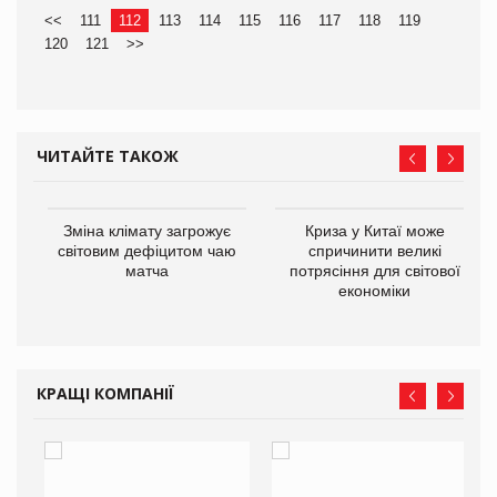
<<
111
112
113
114
115
116
117
118
119
120
121
>>
ЧИТАЙТЕ ТАКОЖ
Зміна клімату загрожує
Криза у Китаї може
ne
світовим дефіцитом чаю
спричинити великі
матча
потрясіння для світової
економіки
КРАЩІ КОМПАНІЇ