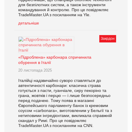
для безпілотних систем, а також інструменти
командування й контролю. Про це повідомляє
TradeMaster.UA з посиланням на Yle.
детальніше
Закрдон
«Підроблена» карбонара спричинила
обурення в Італії
20 листопада 2025
Італійці надзвичайно суворо ставляться до
автентичності карбонари: класична страва
готується з пасти, гуанчіале, сиру пекоріно та
грана, жовтків і перцю — і лише безпосередньо
перед подачею. Тому поява в магазині
Європейського парламенту банок із кремовим
соусом «carbonara», виготовленим у Бельгії та з
нетиповими інгредієнтами, викликала справжній
скандал у Римі. Про це повідомляє
TradeMaster.UA з посиланням на CNN.