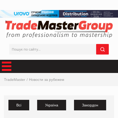
TradeMaster
Новости за рубежем
Всі
Україна
Закордон