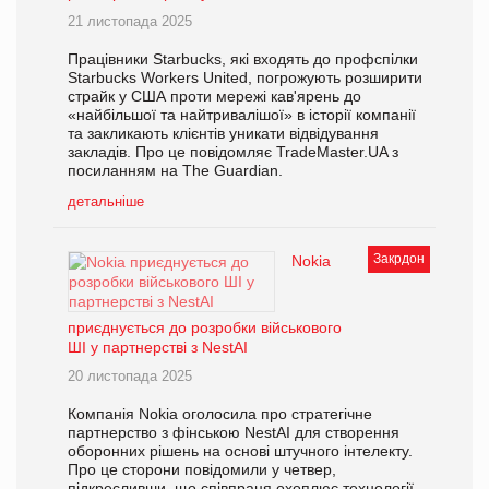
21 листопада 2025
Працівники Starbucks, які входять до профспілки
Starbucks Workers United, погрожують розширити
страйк у США проти мережі кав'ярень до
«найбільшої та найтривалішої» в історії компанії
та закликають клієнтів уникати відвідування
закладів. Про це повідомляє TradeMaster.UA з
посиланням на The Guardian.
детальніше
Закрдон
Nokia
приєднується до розробки військового
ШІ у партнерстві з NestAI
20 листопада 2025
Компанія Nokia оголосила про стратегічне
партнерство з фінською NestAI для створення
оборонних рішень на основі штучного інтелекту.
Про це сторони повідомили у четвер,
підкресливши, що співпраця охоплює технології