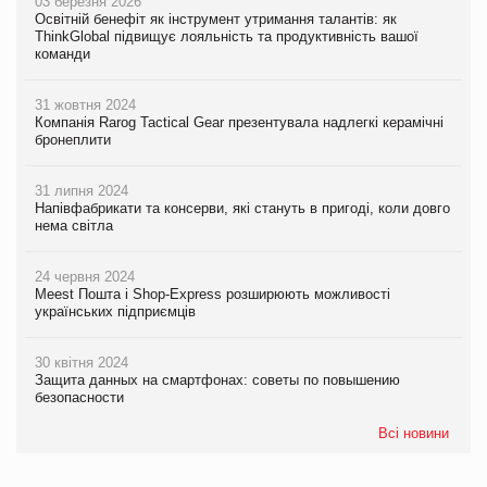
03 березня 2026
Освітній бенефіт як інструмент утримання талантів: як
ThinkGlobal підвищує лояльність та продуктивність вашої
команди
31 жовтня 2024
Компанія Rarog Tactical Gear презентувала надлегкі керамічні
бронеплити
31 липня 2024
Напівфабрикати та консерви, які стануть в пригоді, коли довго
нема світла
24 червня 2024
Meest Пошта і Shop-Express розширюють можливості
українських підприємців
30 квітня 2024
Защита данных на смартфонах: советы по повышению
безопасности
Всі новини