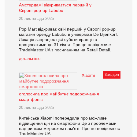
Амстердамі відкривається перший у
Європі pop-up Labubu
20 листопада 2025
Pop Mart відкриває свій перший у Європі pop-up
магазин бренду Labubu в універмазі De Bijenkorf.
Локація запрацює цієї суботи вранці та
працюватиме до 31 січня. Про це повідомляє
TradeMaster.UA з посиланням на Retail Detail.
детальніше
Закрдон
Xiaomi
оголосила про майбутнє подорожчання
смартфонів
20 листопада 2025
Китайська Xiaomi попередила про можливе
підвищення цін на смартфони Це з проблемами
над ринком мікросхем пам'яті. Про це повідомляє
TradeMaster.UA.