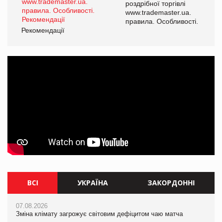
роздрібної торгівлі
www.trademaster.ua.
і.
правила. Особливості.
Рекомендації
Ре
ВСІ
УКРАЇНА
ЗАКОРДОННІ
07.08.2026
07.08.2026
07.08.2026
Зміна клімату загрожує світовим дефіцитом чаю матча
Зміна клімату загрожує світовим дефіцитом чаю матча
Зміна клімату загрожує світовим дефіцитом чаю матча