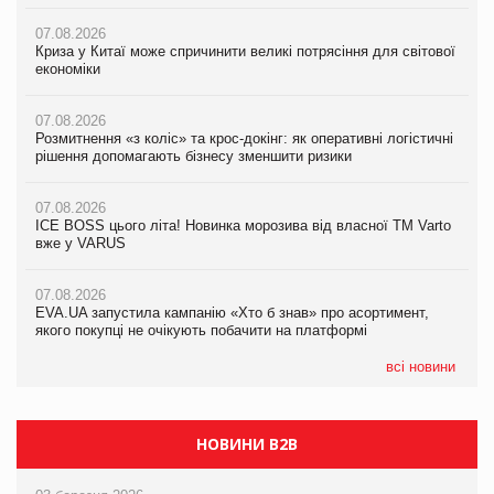
07.08.2026
07.08.2026
07.08.2026
Криза у Китаї може спричинити великі потрясіння для світової
Криза у Китаї може спричинити великі потрясіння для світової
Криза у Китаї може спричинити великі потрясіння для світової
економіки
економіки
економіки
07.08.2026
07.08.2026
07.08.2026
Розмитнення «з коліс» та крос-докінг: як оперативні логістичні
Kraft Heinz скоротила збиток у першому півріччі
Kraft Heinz скоротила збиток у першому півріччі
рішення допомагають бізнесу зменшити ризики
07.08.2026
07.08.2026
07.08.2026
Продажі Hugo Boss впали на 9%
Продажі Hugo Boss впали на 9%
ICE BOSS цього літа! Новинка морозива від власної ТМ Varto
вже у VARUS
07.08.2026
07.08.2026
Франція заборонила рекламні дзвінки без згоди клієнтів
Франція заборонила рекламні дзвінки без згоди клієнтів
07.08.2026
EVA.UA запустила кампанію «Хто б знав» про асортимент,
якого покупці не очікують побачити на платформі
всі новини
НОВИНИ B2B