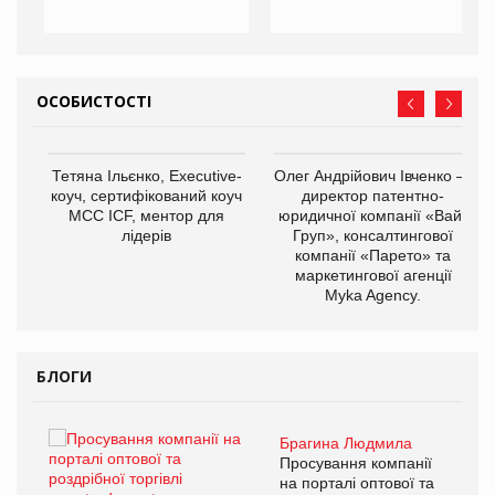
ОСОБИСТОСТІ
,
Тетяна Ільєнко, Executive-
Олег Андрійович Івченко —
ОВ
коуч, сертифікований коуч
директор патентно-
МСС ICF, ментор для
юридичної компанії «Вайз
лідерів
Груп», консалтингової
компанії «Парето» та
маркетингової агенції
Myka Agency.
БЛОГИ
Брагина Людмила
ї
Просування компанії
а
на порталі оптової та