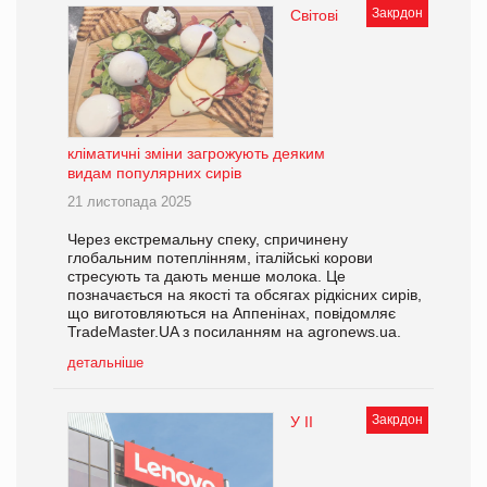
Закрдон
Світові
кліматичні зміни загрожують деяким
видам популярних сирів
21 листопада 2025
Через екстремальну спеку, спричинену
глобальним потеплінням, італійські корови
стресують та дають менше молока. Це
позначається на якості та обсягах рідкісних сирів,
що виготовляються на Аппенінах, повідомляє
TradeMaster.UA з посиланням на agronews.ua.
детальніше
Закрдон
У II