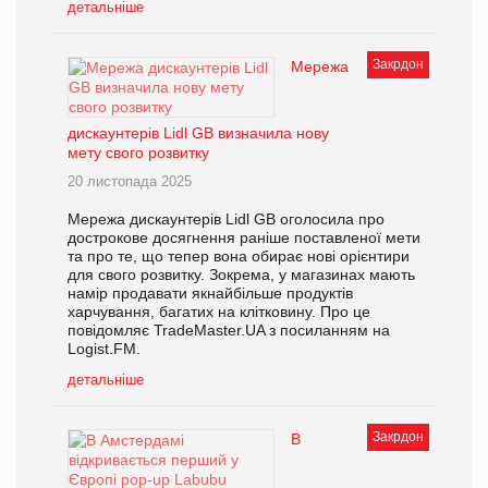
детальніше
Закрдон
Мережа
дискаунтерів Lidl GB визначила нову
мету свого розвитку
20 листопада 2025
Мережа дискаунтерів Lidl GB оголосила про
дострокове досягнення раніше поставленої мети
та про те, що тепер вона обирає нові орієнтири
для свого розвитку. Зокрема, у магазинах мають
намір продавати якнайбільше продуктів
харчування, багатих на клітковину. Про це
повідомляє TradeMaster.UA з посиланням на
Logist.FM.
детальніше
Закрдон
В