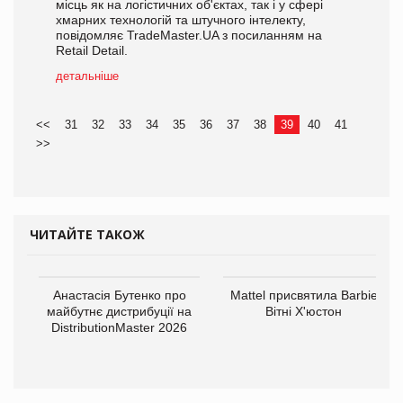
місць як на логістичних об'єктах, так і у сфері
хмарних технологій та штучного інтелекту,
повідомляє TradeMaster.UA з посиланням на
Retail Detail.
детальніше
<<
31
32
33
34
35
36
37
38
39
40
41
>>
ЧИТАЙТЕ ТАКОЖ
Анастасія Бутенко про
Mattel присвятила Barbie
майбутнє дистрибуції на
Вітні Х'юстон
DistributionMaster 2026