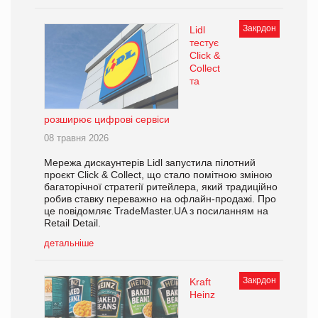
Закрдон
Lidl
тестує
Click &
Collect
та
розширює цифрові сервіси
08 травня 2026
Мережа дискаунтерів Lidl запустила пілотний
проєкт Click & Collect, що стало помітною зміною
багаторічної стратегії ритейлера, який традиційно
робив ставку переважно на офлайн-продажі. Про
це повідомляє TradeMaster.UA з посиланням на
Retail Detail.
детальніше
Закрдон
Kraft
Heinz