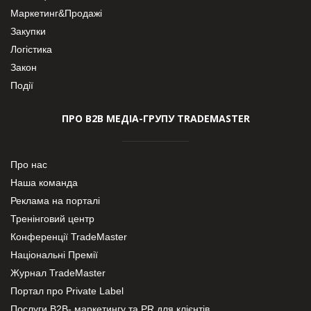
Маркетинг&Продажі
Закупки
Логістика
Закон
Події
ПРО В2В МЕДІА-ГРУПУ TRADEMASTER
Про нас
Наша команда
Реклама на порталі
Тренінговий центр
Конференції TradeMaster
Національні Премії
Журнал TradeMaster
Портал про Private Label
Послуги В2В- маркетингу та PR для клієнтів