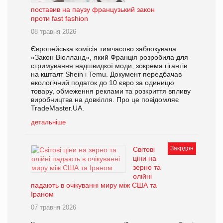
поставив на паузу французький закон
проти fast fashion
08 травня 2026
Європейська комісія тимчасово заблокувала
«Закон Віолланд», який Франція розробила для
стримування надшвидкої моди, зокрема гігантів
на кшталт Shein і Temu. Документ передбачав
екологічний податок до 10 євро за одиницю
товару, обмеження реклами та розкриття впливу
виробництва на довкілля. Про це повідомляє
TradeMaster.UA.
детальніше
Закрдон
Світові
ціни на
зерно та
олійні
падають в очікуванні миру між США та
Іраном
07 травня 2026