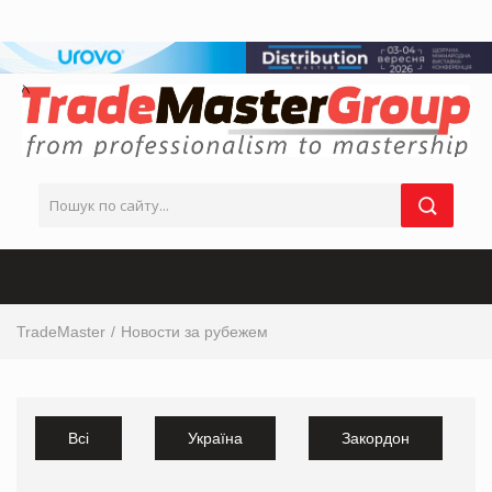
TradeMaster
Новости за рубежем
Всі
Україна
Закордон