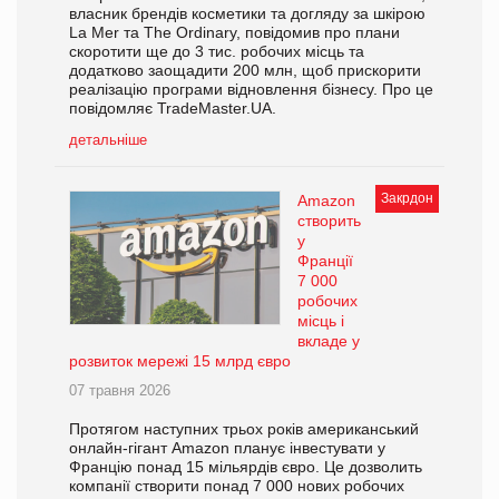
власник брендів косметики та догляду за шкірою
La Mer та The Ordinary, повідомив про плани
скоротити ще до 3 тис. робочих місць та
додатково заощадити 200 млн, щоб прискорити
реалізацію програми відновлення бізнесу. Про це
повідомляє TradeMaster.UA.
детальніше
Закрдон
Amazon
створить
у
Франції
7 000
робочих
місць і
вкладе у
розвиток мережі 15 млрд євро
07 травня 2026
Протягом наступних трьох років американський
онлайн-гігант Amazon планує інвестувати у
Францію понад 15 мільярдів євро. Це дозволить
компанії створити понад 7 000 нових робочих