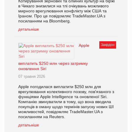
Котирування зернових та олійних культур на біржі
в Чикаго знизилися на тлі очікувань можливого
мирного врегулювання конфлікту між США та
Іраном. Про це повідомляє TradeMaster.UA з
посиланням на Bloomberg.
детальніше
Закрдон
Apple
виплатить $250 млн через затримку
оновлення Siri
07 травня 2026
Apple погодилася виплатити $250 млн для
врегулювання колективного позову, пов'язаного з
функціями Apple Intelligence та оновленої Siri.
Компанію звинуватили в тому, що вона вводила
покупців в оману щодо термінів запуску нових ШІ
можливостей, повідомляє TradeMaster.UA з
посиланням на Reuters.
детальніше