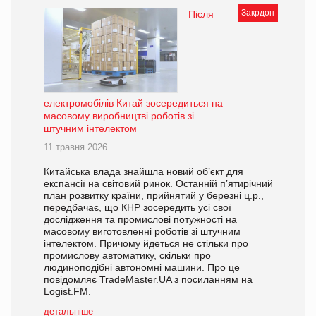
Закрдон
Після
електромобілів Китай зосередиться на
масовому виробництві роботів зі
штучним інтелектом
11 травня 2026
Китайська влада знайшла новий об’єкт для
експансії на світовий ринок. Останній п’ятирічний
план розвитку країни, прийнятий у березні ц.р.,
передбачає, що КНР зосередить усі свої
дослідження та промислові потужності на
масовому виготовленні роботів зі штучним
інтелектом. Причому йдеться не стільки про
промислову автоматику, скільки про
людиноподібні автономні машини. Про це
повідомляє TradeMaster.UA з посиланням на
Logist.FM.
детальніше