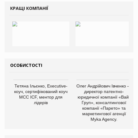
КРАЩІ КОМПАНІЇ
ОСОБИСТОСТІ
Тетяна Ільєнко, Executive-
Олег Андрійович Івченко —
коуч, сертифікований коуч
директор патентно-
МСС ICF, ментор для
юридичної компанії «Вайз
лідерів
Груп», консалтингової
компанії «Парето» та
маркетингової агенції
Myka Agency.