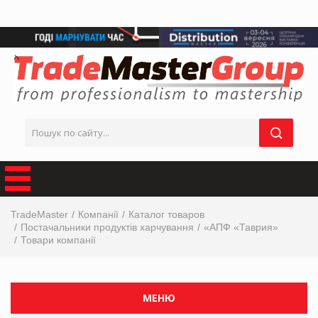
TradeMaster
Компанії
Каталог товаров
Постачальники продуктів харчування
«АПФ «Таврия»
Товари компанії
МЕНЮ