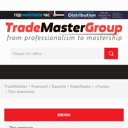
TradeMaster
Компанії
Бакалія
Кава/Какао
«Галка»
Про компанію
МЕНЮ
Про компанію