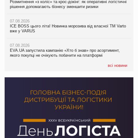
Розмитнення «з коліс» та крос-докінг: як оперативні логістичні
07.08.2026
Kraft Heinz скоротила збиток у першому півріччі
рішення допомагають бізнесу зменшити ризики
EVA.UA запустила кампанію «Хто б знав» про асортимент,
якого покупці не очікують побачити на платформі
07.08.2026
07.08.2026
Продажі Hugo Boss впали на 9%
ICE BOSS цього літа! Новинка морозива від власної ТМ Varto
06.08.2026
вже у VARUS
Смачна новинка для хвостатих: у VARUS з’явилися паучі
07.08.2026
Varto Paw expert від власної ТМ Varto!
Франція заборонила рекламні дзвінки без згоди клієнтів
07.08.2026
EVA.UA запустила кампанію «Хто б знав» про асортимент,
05.08.2026
якого покупці не очікують побачити на платформі
Мережа супермаркетів VARUS купує мережу магазинів
формату convenience store КОЛО: об’єднана компанія
налічуватиме 374 магазини
всі новини