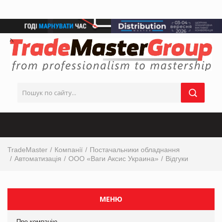
TradeMaster
Компанії
Постачальники обладнання
Автоматизація
ООО «Ваги Аксис Украина»
Відгуки
МЕНЮ
Про компанію