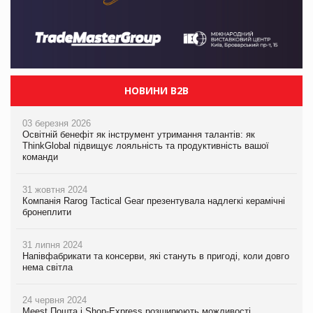
НОВИНИ B2B
03 березня 2026
Освітній бенефіт як інструмент утримання талантів: як
ThinkGlobal підвищує лояльність та продуктивність вашої
команди
31 жовтня 2024
Компанія Rarog Tactical Gear презентувала надлегкі керамічні
бронеплити
31 липня 2024
Напівфабрикати та консерви, які стануть в пригоді, коли довго
нема світла
24 червня 2024
Meest Пошта і Shop-Express розширюють можливості