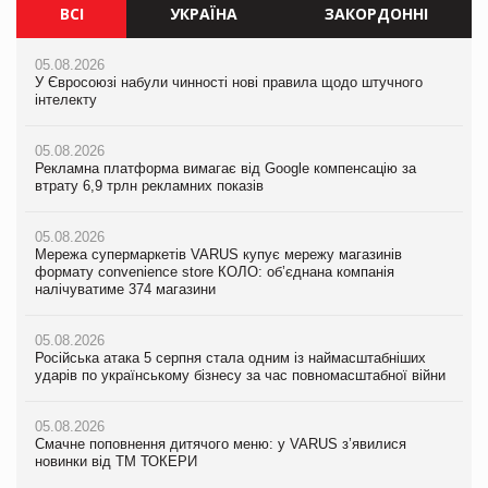
ВСІ
УКРАЇНА
ЗАКОРДОННІ
05.08.2026
05.08.2026
05.08.2026
У Євросоюзі набули чинності нові правила щодо штучного
Мережа супермаркетів VARUS купує мережу магазинів
У Євросоюзі набули чинності нові правила щодо штучного
інтелекту
формату convenience store КОЛО: об’єднана компанія
інтелекту
налічуватиме 374 магазини
05.08.2026
05.08.2026
Рекламна платформа вимагає від Google компенсацію за
05.08.2026
Рекламна платформа вимагає від Google компенсацію за
втрату 6,9 трлн рекламних показів
Російська атака 5 серпня стала одним із наймасштабніших
втрату 6,9 трлн рекламних показів
ударів по українському бізнесу за час повномасштабної війни
05.08.2026
05.08.2026
Мережа супермаркетів VARUS купує мережу магазинів
05.08.2026
Adidas витратила понад $1 млрд на маркетинг за квартал
формату convenience store КОЛО: об’єднана компанія
Смачне поповнення дитячого меню: у VARUS з’явилися
налічуватиме 374 магазини
новинки від ТМ ТОКЕРИ
05.08.2026
Amazon звинуватили у недостовірній рекламі екологічних
05.08.2026
05.08.2026
продуктів
Російська атака 5 серпня стала одним із наймасштабніших
Сергій Лісунов про заморожені хлібобулочні вироби на
ударів по українському бізнесу за час повномасштабної війни
PrivateLabel&FMCG Master 2026
05.08.2026
AstraZeneca обговорює найбільшу угоду десятиліття
05.08.2026
04.08.2026
Смачне поповнення дитячого меню: у VARUS з’явилися
Через атаку РФ у Дніпрі пошкоджено склад шоколаду
новинки від ТМ ТОКЕРИ
Millennium