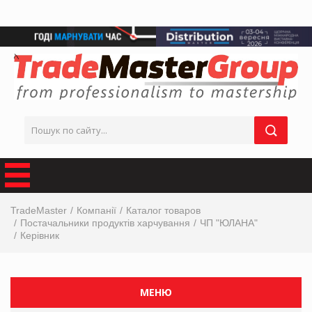
TradeMaster
Компанії
Каталог товаров
Постачальники продуктів харчування
ЧП "ЮЛАНА"
Керівник
МЕНЮ