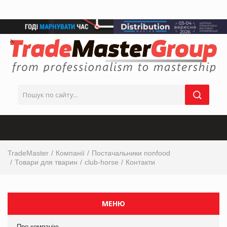
TradeMaster
Компанії
Постачальники nonfood
Товари для тварин
club-horse
Контакти
МЕНЮ
Про компанію