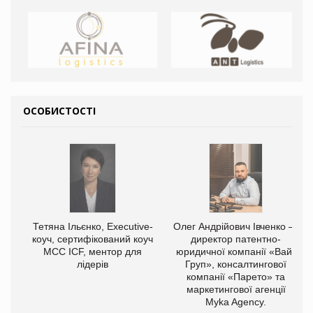
ОСОБИСТОСТІ
,
Тетяна Ільєнко, Executive-
Олег Андрійович Івченко —
ОВ
коуч, сертифікований коуч
директор патентно-
МСС ICF, ментор для
юридичної компанії «Вайз
лідерів
Груп», консалтингової
компанії «Парето» та
маркетингової агенції
Myka Agency.