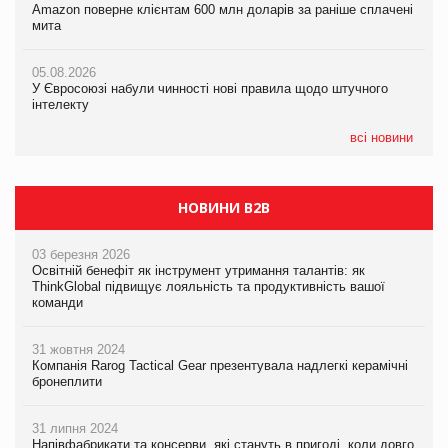
Amazon поверне клієнтам 600 млн доларів за раніше сплачені
05.08.2026
У Євросоюзі набули чинності нові правила щодо штучного
мита
Смачне поповнення дитячого меню: у VARUS з’явилися
інтелекту
новинки від ТМ ТОКЕРИ
05.08.2026
05.08.2026
У Євросоюзі набули чинності нові правила щодо штучного
05.08.2026
Рекламна платформа вимагає від Google компенсацію за
інтелекту
Сергій Лісунов про заморожені хлібобулочні вироби на
втрату 6,9 трлн рекламних показів
PrivateLabel&FMCG Master 2026
всі новини
НОВИНИ B2B
03 березня 2026
Освітній бенефіт як інструмент утримання талантів: як
ThinkGlobal підвищує лояльність та продуктивність вашої
команди
31 жовтня 2024
Компанія Rarog Tactical Gear презентувала надлегкі керамічні
бронеплити
31 липня 2024
Напівфабрикати та консерви, які стануть в пригоді, коли довго