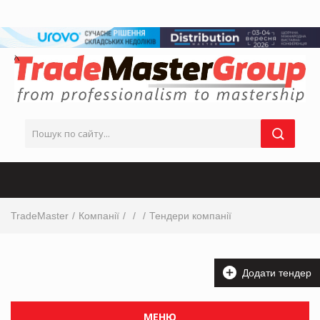
TradeMaster
Компанії
Тендери компанії
Додати тендер
МЕНЮ