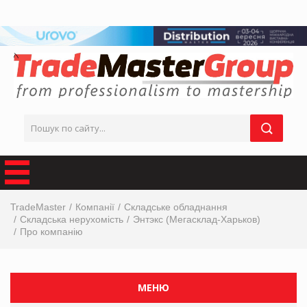
TradeMaster
Компанії
Складське обладнання
Складська нерухомість
Энтэкс (Мегасклад-Харьков)
Про компанію
МЕНЮ