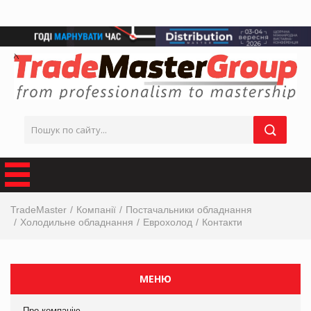
TradeMaster
Компанії
Постачальники обладнання
Холодильне обладнання
Еврохолод
Контакти
МЕНЮ
Про компанію