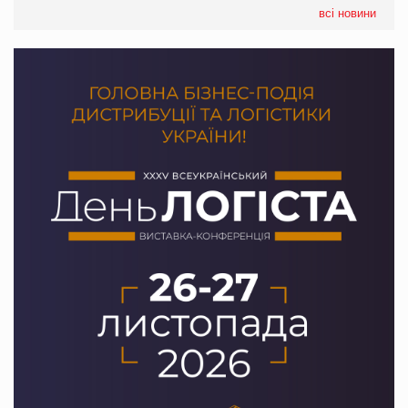
Сергій Лісунов про заморожені хлібобулочні вироби на
всі новини
PrivateLabel&FMCG Master 2026