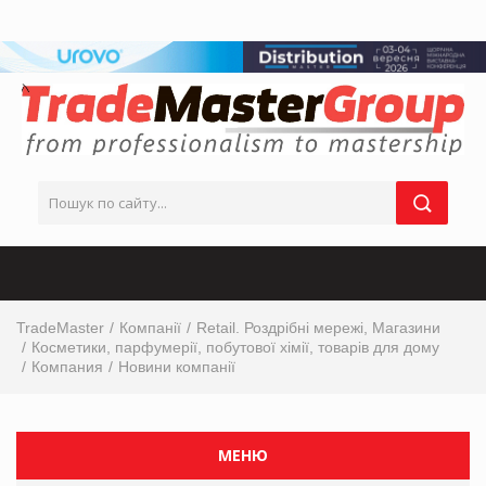
TradeMaster
Компанії
Retail. Роздрібні мережі, Магазини
Косметики, парфумерії, побутової хімії, товарів для дому
Компания
Новини компанії
МЕНЮ