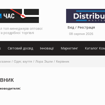
Вхід
Реєстрація
л топ-менеджерів оптової
та роздрібної торгівлі
08 серпня 2026
к
Світовий досвід
Інновації
Маркетинг
Каталог Ком
агазини
Одяг, взуття
Лора Эшли
Керівник
івник
ководителя: