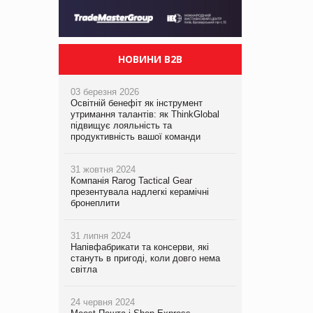
НОВИНИ B2B
03 березня 2026
Освітній бенефіт як інструмент
утримання талантів: як ThinkGlobal
підвищує лояльність та
продуктивність вашої команди
31 жовтня 2024
Компанія Rarog Tactical Gear
презентувала надлегкі керамічні
бронеплити
31 липня 2024
Напівфабрикати та консерви, які
стануть в пригоді, коли довго нема
світла
24 червня 2024