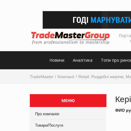
Порта
Новини
Аналітика
Топи про рино
TradeMaster
Компанії
Retail. Роздрібні мережі, М
Кер
МЕНЮ
ФИО ру
Про компанію
Товари/Послуги