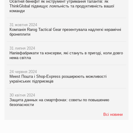
Освітній бенефіт як інструмент утримання талантів: як
ThinkGlobal підвищує лояльність та продуктивність вашої
команди
31 жовтня 2024
Компанія Rarog Tactical Gear презентувала надлегкі керамічні
бронеплити
31 липня 2024
Напівфабрикати та консерви, які стануть в пригоді, коли довго
нема світла
24 червня 2024
Meest Пошта і Shop-Express розширюють можливості
українських підприємців
30 квітня 2024
Защита данных на смартфонах: советы по повышению
безопасности
Всі новини