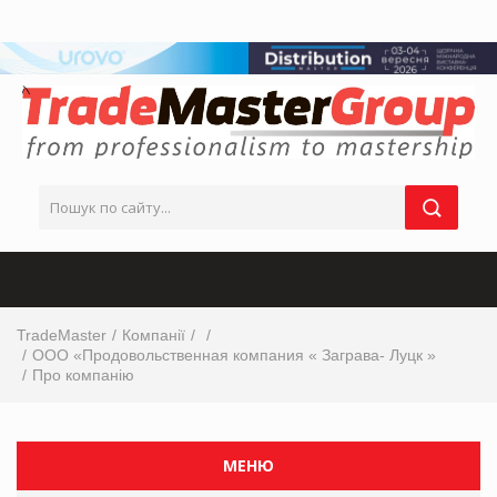
TradeMaster
Компанії
ООО «Продовольственная компания « Заграва- Луцк »
Про компанію
МЕНЮ