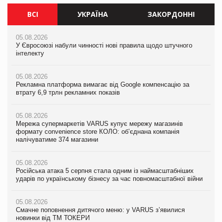
ВСІ
УКРАЇНА
ЗАКОРДОННІ
05.08.2026
05.08.2026
05.08.2026
У Євросоюзі набули чинності нові правила щодо штучного
Мережа супермаркетів VARUS купує мережу магазинів
У Євросоюзі набули чинності нові правила щодо штучного
інтелекту
формату convenience store КОЛО: об’єднана компанія
інтелекту
налічуватиме 374 магазини
05.08.2026
05.08.2026
Рекламна платформа вимагає від Google компенсацію за
05.08.2026
Рекламна платформа вимагає від Google компенсацію за
втрату 6,9 трлн рекламних показів
Російська атака 5 серпня стала одним із наймасштабніших
втрату 6,9 трлн рекламних показів
ударів по українському бізнесу за час повномасштабної війни
05.08.2026
05.08.2026
Мережа супермаркетів VARUS купує мережу магазинів
05.08.2026
Adidas витратила понад $1 млрд на маркетинг за квартал
формату convenience store КОЛО: об’єднана компанія
Смачне поповнення дитячого меню: у VARUS з’явилися
налічуватиме 374 магазини
новинки від ТМ ТОКЕРИ
05.08.2026
Amazon звинуватили у недостовірній рекламі екологічних
05.08.2026
05.08.2026
продуктів
Російська атака 5 серпня стала одним із наймасштабніших
Сергій Лісунов про заморожені хлібобулочні вироби на
ударів по українському бізнесу за час повномасштабної війни
PrivateLabel&FMCG Master 2026
05.08.2026
AstraZeneca обговорює найбільшу угоду десятиліття
05.08.2026
04.08.2026
Смачне поповнення дитячого меню: у VARUS з’явилися
Через атаку РФ у Дніпрі пошкоджено склад шоколаду
новинки від ТМ ТОКЕРИ
Millennium