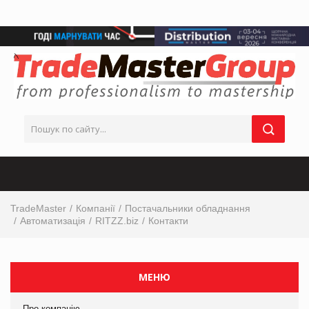
TradeMaster
Компанії
Постачальники обладнання
Автоматизація
RITZZ.biz
Контакти
МЕНЮ
Про компанію