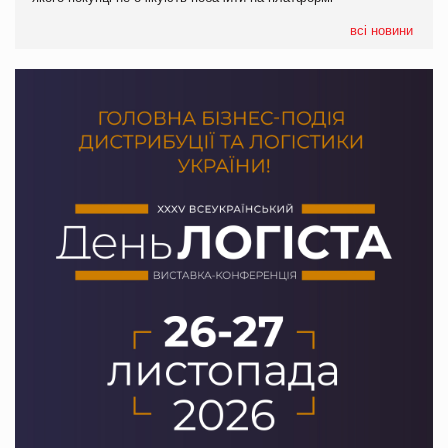
формату convenience store КОЛО: об’єднана компанія
налічуватиме 374 магазини
всі новини