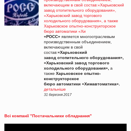
включающим в свой состав:«Харьковский
завод отопительного оборудования»,
«Харьковский завод торгового
холодильного оборудования», а также
Харьковское опытно-конструкторское
бюро автоматики «Хи
«РОСС»
является многоотраслевым
производственным объединением,
включающим в свой
состав:
«Харьковский
завод отопительного оборудования»,
«Харьковский завод торгового
холодильного оборудования»,
а
также
Харьковское опытно-
конструкторское
бюро автоматики «Химавтоматика».
детальніше
31 березня 2017
Всі компанії "Постачальники обладнання"