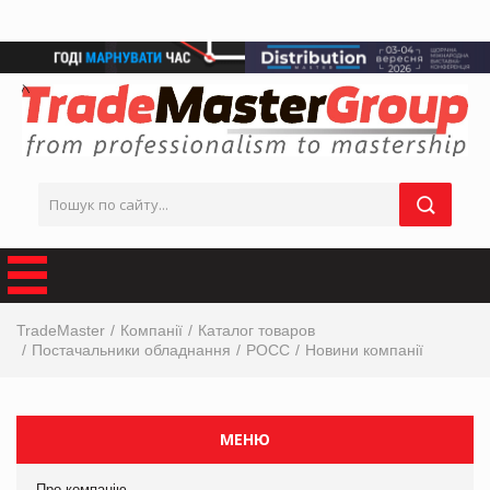
TradeMaster
Компанії
Каталог товаров
Постачальники обладнання
РОСС
Новини компанії
МЕНЮ
Про компанію