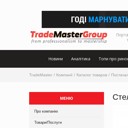
Порта
Новини
Аналітика
Топи про рино
TradeMaster
Компанії
Каталог товаров
Постача
Сте
МЕНЮ
Про компанію
Товари/Послуги