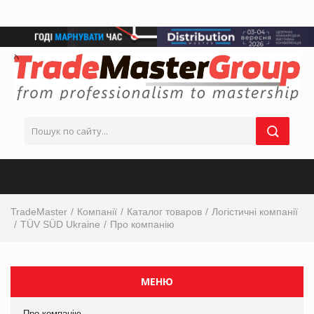
TradeMaster
Компанії
Каталог товаров
Логістичні компанії
TÜV SÜD Ukraine
Про компанію
МЕНЮ
Про компанію