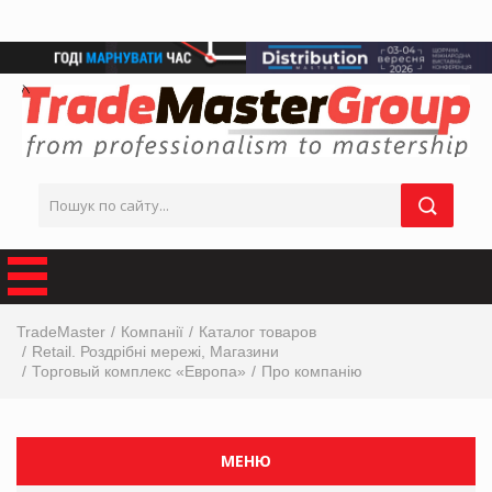
TradeMaster
Компанії
Каталог товаров
Retail. Роздрібні мережі, Магазини
Торговый комплекс «Европа»
Про компанію
МЕНЮ