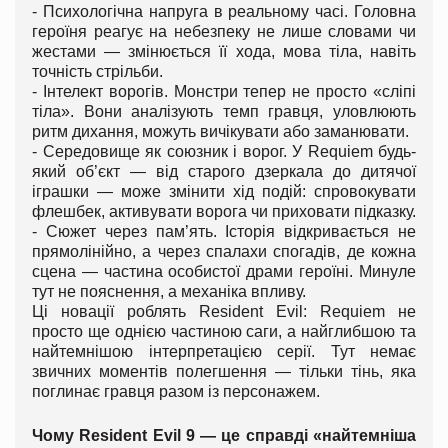
- Психологічна напруга в реальному часі. Головна
героїня реагує на небезпеку не лише словами чи
жестами — змінюється її хода, мова тіла, навіть
точність стрільби.
- Інтелект ворогів. Монстри тепер не просто «сліпі
тіла». Вони аналізують темп гравця, уловлюють
ритм дихання, можуть вичікувати або заманювати.
- Середовище як союзник і ворог. У Requiem будь-
який об’єкт — від старого дзеркала до дитячої
іграшки — може змінити хід подій: спровокувати
флешбек, активувати ворога чи приховати підказку.
- Сюжет через пам’ять. Історія відкривається не
прямолінійно, а через спалахи спогадів, де кожна
сцена — частина особистої драми героїні. Минуле
тут не пояснення, а механіка впливу.
Ці новації роблять Resident Evil: Requiem не
просто ще однією частиною саги, а найглибшою та
найтемнішою інтерпретацією серії. Тут немає
звичних моментів полегшення — тільки тінь, яка
поглинає гравця разом із персонажем.
Чому Resident Evil 9 — це справді «найтемніша