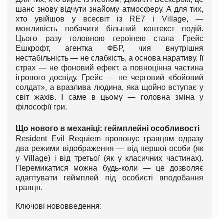
шанс знову відчути знайому атмосферу. А для тих,
хто увійшов у всесвіт із RE7 і Village, —
можливість побачити більший контекст подій.
Цього разу головною героїнею стала Грейс
Ешкрофт, агентка ФБР, чия внутрішня
нестабільність — не слабкість, а основа наративу. Її
страх — не фоновий ефект, а повноцінна частина
ігрового досвіду. Грейс — не черговий «бойовий
солдат», а вразлива людина, яка щойно вступає у
світ жахів. І саме в цьому — головна зміна у
філософії гри.
Що нового в механіці: геймплейні особливості
Resident Evil Requiem пропонує гравцям одразу
два режими відображення — від першої особи (як
у Village) і від третьої (як у класичних частинах).
Перемикатися можна будь-коли — це дозволяє
адаптувати геймплей під особисті вподобання
гравця.
Ключові нововведення: