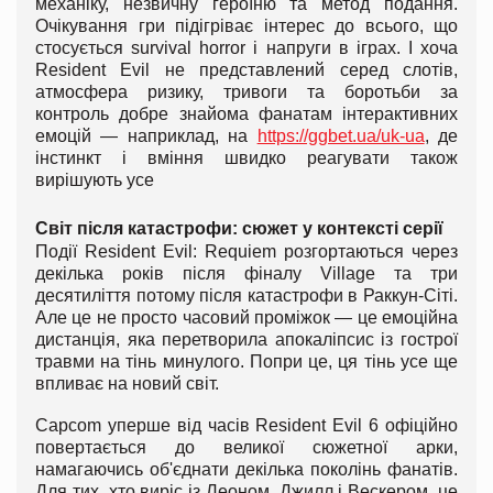
механіку, незвичну героїню та метод подання.
Очікування гри підігріває інтерес до всього, що
стосується survival horror і напруги в іграх. І хоча
Resident Evil не представлений серед слотів,
атмосфера ризику, тривоги та боротьби за
контроль добре знайома фанатам інтерактивних
емоцій — наприклад, на
https://ggbet.ua/uk-ua
, де
інстинкт і вміння швидко реагувати також
вирішують усе
Світ після катастрофи: сюжет у контексті серії
Події Resident Evil: Requiem розгортаються через
декілька років після фіналу Village та три
десятиліття потому після катастрофи в Раккун-Сіті.
Але це не просто часовий проміжок — це емоційна
дистанція, яка перетворила апокаліпсис із гострої
травми на тінь минулого. Попри це, ця тінь усе ще
впливає на новий світ.
Capcom уперше від часів Resident Evil 6 офіційно
повертається до великої сюжетної арки,
намагаючись об'єднати декілька поколінь фанатів.
Для тих, хто виріс із Леоном, Джилл і Вескером, це