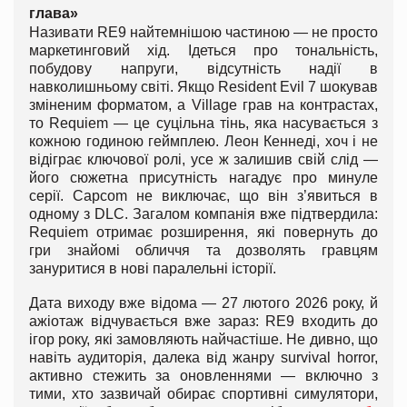
глава»
Називати RE9 найтемнішою частиною — не просто
маркетинговий хід. Ідеться про тональність,
побудову напруги, відсутність надії в
навколишньому світі. Якщо Resident Evil 7 шокував
зміненим форматом, а Village грав на контрастах,
то Requiem — це суцільна тінь, яка насувається з
кожною годиною геймплею. Леон Кеннеді, хоч і не
відіграє ключової ролі, усе ж залишив свій слід —
його сюжетна присутність нагадує про минуле
серії. Capcom не виключає, що він з’явиться в
одному з DLC. Загалом компанія вже підтвердила:
Requiem отримає розширення, які повернуть до
гри знайомі обличчя та дозволять гравцям
зануритися в нові паралельні історії.
Дата виходу вже відома — 27 лютого 2026 року, й
ажіотаж відчувається вже зараз: RE9 входить до
ігор року, які замовляють найчастіше. Не дивно, що
навіть аудиторія, далека від жанру survival horror,
активно стежить за оновленнями — включно з
тими, хто зазвичай обирає спортивні симулятори,