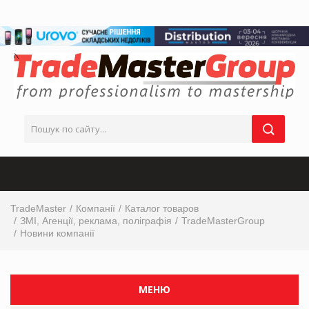
TradeMaster
Компанії
Каталог товаров
ЗМІ, Агенції, реклама, поліграфія
TradeMasterGroup
Новини компанії
МЕНЮ