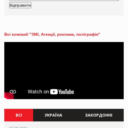
Всі компанії "ЗМІ, Агенції, реклама, поліграфія"
ВСІ
УКРАЇНА
ЗАКОРДОННІ