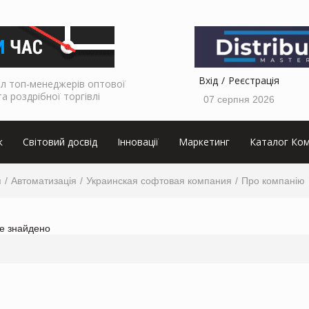
Вхід
Реєстрація
л топ-менеджерів оптової
та роздрібної торгівлі
07 серпня 2026
к
Світовий досвід
Інновації
Маркетинг
Каталог Ком
я
Автоматизація
Украинская софтовая компания
Про компанію
не знайдено