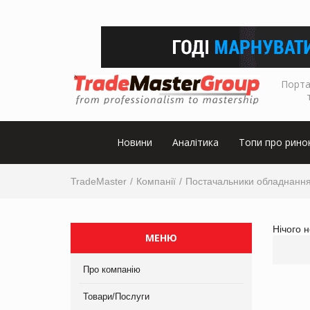
Порта
Новини
Аналітика
Топи про рино
TradeMaster
Компанії
Постачальники обладнанн
Нічого 
МЕНЮ
Про компанію
Товари/Послуги