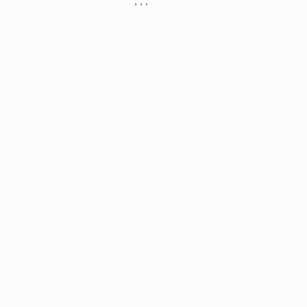
, , ,