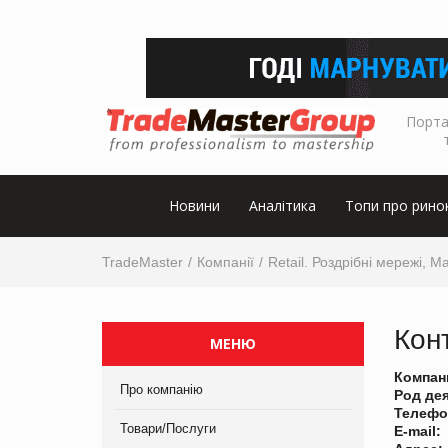
Порта
Новини
Аналітика
Топи про рино
TradeMaster
Компанії
Retail. Роздрібні мережі, М
Кон
МЕНЮ
Компан
Про компанію
Род де
Телефо
Товари/Послуги
E-mail: