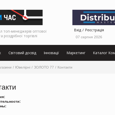
Вхід
Реєстрація
л топ-менеджерів оптової
та роздрібної торгівлі
07 серпня 2026
к
Світовий досвід
Інновації
Маркетинг
Каталог Ком
агазини
Ювелірні
ЗОЛОТО 77
Контакти
такти
ия:
ятельности:
ны: