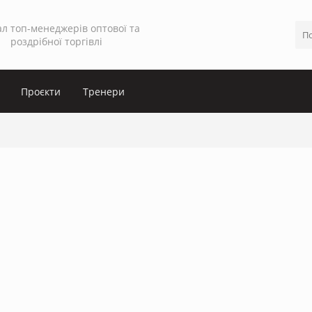
л топ-менеджерів оптової та
роздрібної торгівлі
Проєкти
Тренери