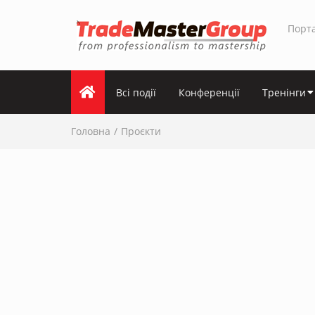
Порта
Всі події
Конференції
Тренінги
Головна
Проєкти