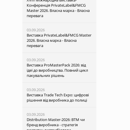
XVІІI Міжнародна Виставка-
Конференція PrivateLabel&FMCG
Master 2026. Власна марка - Власна
перевага
03.09.2026
Виставка PrivateLabel&FMCG Master
2026. Власна марка - Власна
перевага
03.09.2026
Виставка ProMasterPack 2026: від
ідеї до виробництва. Повний цикл
пакувальних рішень
03.09.2026
Виставка Trade Tech Expo: цифрові
рішення від виробника до полиці
03.09.2026
Distribution Master-2026: ВТМ чи
бренд виробника - стратегія