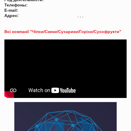
Телефоны:
E-mail:
Адрес:
, , ,
Всі компанії "Чіпси/Снеки/Сухарики/Горіхи/Сухофрукти"