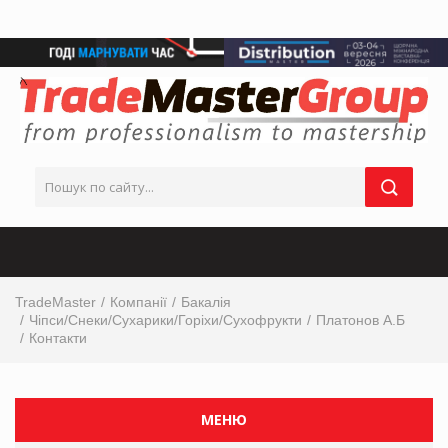
TradeMaster
Компанії
Бакалія
Чіпси/Снеки/Сухарики/Горіхи/Сухофрукти
Платонов А.Б
Контакти
МЕНЮ