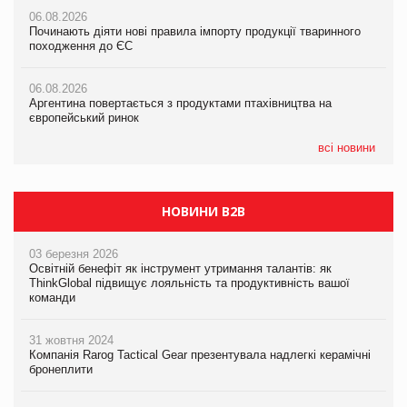
05.08.2026
06.08.2026
06.08.2026
Російська атака 5 серпня стала одним із наймасштабніших
Починають діяти нові правила імпорту продукції тваринного
Починають діяти нові правила імпорту продукції тваринного
ударів по українському бізнесу за час повномасштабної війни
походження до ЄС
походження до ЄС
05.08.2026
06.08.2026
06.08.2026
Смачне поповнення дитячого меню: у VARUS з’явилися
Аргентина повертається з продуктами птахівництва на
Аргентина повертається з продуктами птахівництва на
новинки від ТМ ТОКЕРИ
європейський ринок
європейський ринок
05.08.2026
всі новини
Сергій Лісунов про заморожені хлібобулочні вироби на
PrivateLabel&FMCG Master 2026
НОВИНИ B2B
03 березня 2026
Освітній бенефіт як інструмент утримання талантів: як
ThinkGlobal підвищує лояльність та продуктивність вашої
команди
31 жовтня 2024
Компанія Rarog Tactical Gear презентувала надлегкі керамічні
бронеплити