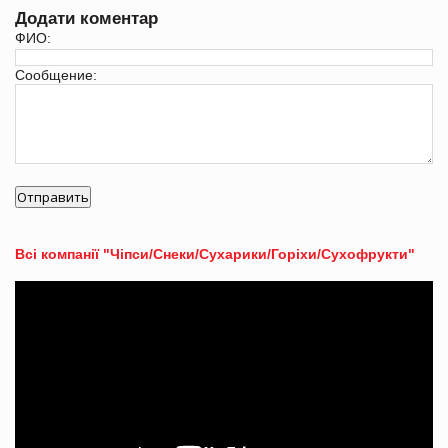
Додати коментар
ФИО:
Сообщение:
Всі компанії "Чіпси/Снеки/Сухарики/Горіхи/Сухофрукти"