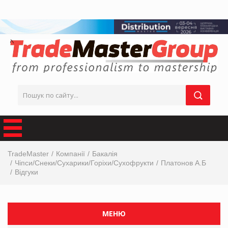
TradeMaster
Компанії
Бакалія
Чіпси/Снеки/Сухарики/Горіхи/Сухофрукти
Платонов А.Б
Відгуки
МЕНЮ