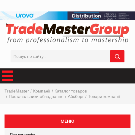
TradeMaster
Компанії
Каталог товаров
Постачальники обладнання
Айсберг
Товари компанії
МЕНЮ
Про компанію