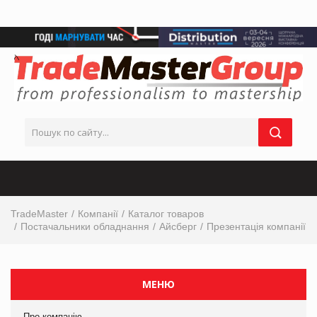
TradeMaster
Компанії
Каталог товаров
Постачальники обладнання
Айсберг
Презентація компанії
МЕНЮ
Про компанію