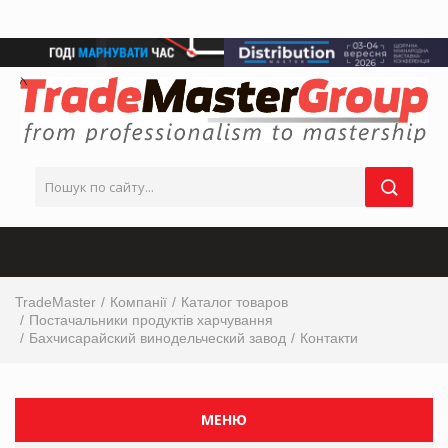
TradeMaster
Компанії
Каталог товаров
Постачальники продуктів харчування
Бахчисарайский винодельческий завод
Контакти
МЕНЮ