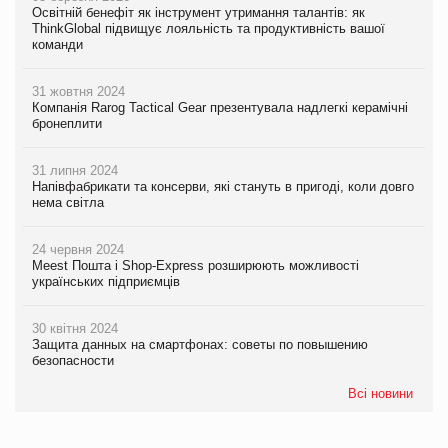
Освітній бенефіт як інструмент утримання талантів: як
ThinkGlobal підвищує лояльність та продуктивність вашої
команди
31 жовтня 2024
Компанія Rarog Tactical Gear презентувала надлегкі керамічні
бронеплити
31 липня 2024
Напівфабрикати та консерви, які стануть в пригоді, коли довго
нема світла
24 червня 2024
Meest Пошта і Shop-Express розширюють можливості
українських підприємців
30 квітня 2024
Защита данных на смартфонах: советы по повышению
безопасности
Всі новини