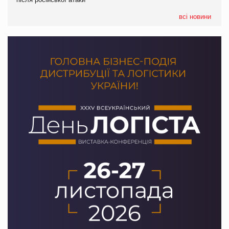
05.08.2026
Сергій Лісунов про заморожені хлібобулочні вироби на
всі новини
PrivateLabel&FMCG Master 2026