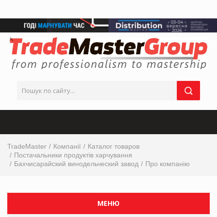
TradeMaster
Компанії
Каталог товаров
Постачальники продуктів харчування
Бахчисарайский винодельческий завод
Про компанію
МЕНЮ