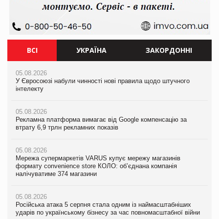
ВСІ
УКРАЇНА
ЗАКОРДОННІ
05.08.2026
05.08.2026
05.08.2026
У Євросоюзі набули чинності нові правила щодо штучного
Мережа супермаркетів VARUS купує мережу магазинів
У Євросоюзі набули чинності нові правила щодо штучного
інтелекту
формату convenience store КОЛО: об’єднана компанія
інтелекту
налічуватиме 374 магазини
05.08.2026
05.08.2026
Рекламна платформа вимагає від Google компенсацію за
05.08.2026
Рекламна платформа вимагає від Google компенсацію за
втрату 6,9 трлн рекламних показів
Російська атака 5 серпня стала одним із наймасштабніших
втрату 6,9 трлн рекламних показів
ударів по українському бізнесу за час повномасштабної війни
05.08.2026
05.08.2026
Мережа супермаркетів VARUS купує мережу магазинів
05.08.2026
Adidas витратила понад $1 млрд на маркетинг за квартал
формату convenience store КОЛО: об’єднана компанія
Смачне поповнення дитячого меню: у VARUS з’явилися
налічуватиме 374 магазини
новинки від ТМ ТОКЕРИ
05.08.2026
Amazon звинуватили у недостовірній рекламі екологічних
05.08.2026
05.08.2026
продуктів
Російська атака 5 серпня стала одним із наймасштабніших
Сергій Лісунов про заморожені хлібобулочні вироби на
ударів по українському бізнесу за час повномасштабної війни
PrivateLabel&FMCG Master 2026