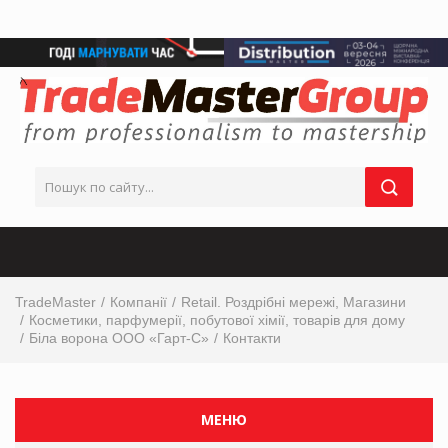
TradeMaster
Компанії
Retail. Роздрібні мережі, Магазини
Косметики, парфумерії, побутової хімії, товарів для дому
Біла ворона ООО «Гарт-С»
Контакти
МЕНЮ