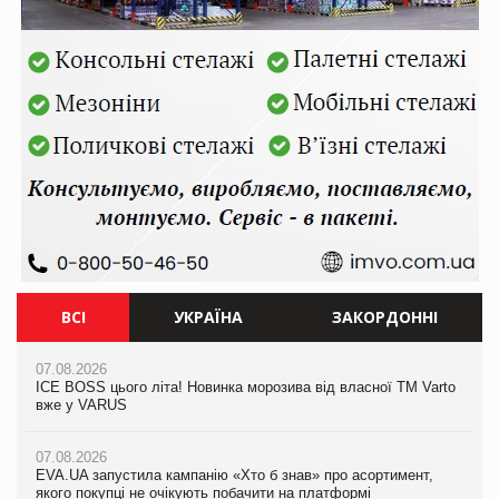
ВСІ
УКРАЇНА
ЗАКОРДОННІ
07.08.2026
07.08.2026
07.08.2026
ICE BOSS цього літа! Новинка морозива від власної ТМ Varto
ICE BOSS цього літа! Новинка морозива від власної ТМ Varto
Kraft Heinz скоротила збиток у першому півріччі
вже у VARUS
вже у VARUS
07.08.2026
07.08.2026
07.08.2026
Продажі Hugo Boss впали на 9%
EVA.UA запустила кампанію «Хто б знав» про асортимент,
EVA.UA запустила кампанію «Хто б знав» про асортимент,
якого покупці не очікують побачити на платформі
якого покупці не очікують побачити на платформі