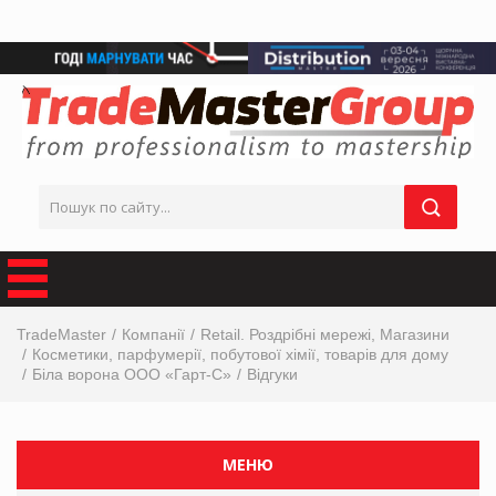
TradeMaster
Компанії
Retail. Роздрібні мережі, Магазини
Косметики, парфумерії, побутової хімії, товарів для дому
Біла ворона ООО «Гарт-С»
Відгуки
МЕНЮ