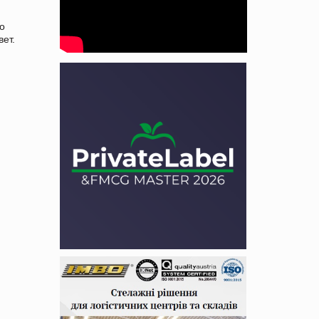
то
вет.