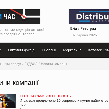
Вхід
Реєстрація
л топ-менеджерів оптової
та роздрібної торгівлі
07 серпня 2026
к
Світовий досвід
Інновації
Маркетинг
Каталог Ком
ьники послуг
ГУДВИЛ
Новини компанії
ини компанії
ТЕСТ НА САМОУВЕРЕННОСТЬ
Итак, вам предложено 10 вопросов и нужно найти отве
них: