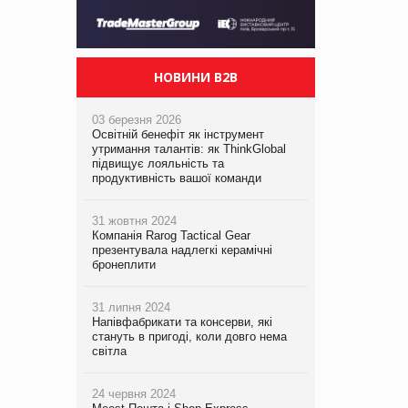
НОВИНИ B2B
03 березня 2026
Освітній бенефіт як інструмент
утримання талантів: як ThinkGlobal
підвищує лояльність та
продуктивність вашої команди
31 жовтня 2024
Компанія Rarog Tactical Gear
презентувала надлегкі керамічні
бронеплити
31 липня 2024
Напівфабрикати та консерви, які
стануть в пригоді, коли довго нема
світла
24 червня 2024