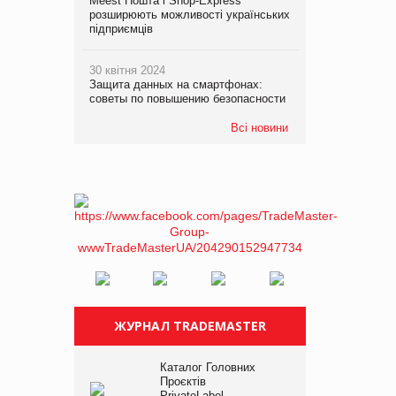
Meest Пошта і Shop-Express
розширюють можливості українських
підприємців
30 квітня 2024
Защита данных на смартфонах:
советы по повышению безопасности
Всі новини
ЖУРНАЛ TRADEMASTER
Каталог Головних
Проєктів
PrivateLabel –