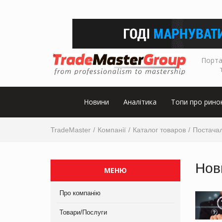
Порта
Новини
Аналітика
Топи про рино
TradeMaster
Компанії
Каталог товаров
Постачал
Нов
МЕНЮ
Про компанію
Товари/Послуги