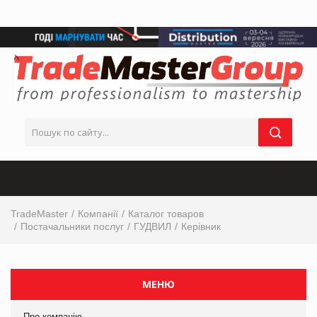
TradeMaster
Компанії
Каталог товаров
Постачальники послуг
ГУДВИЛ
Керівник
МЕНЮ
Про компанію