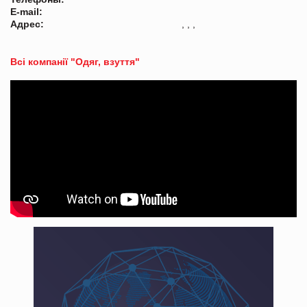
E-mail:
Адрес:
, , ,
Всі компанії "Одяг, взуття"