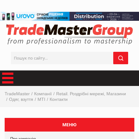
TradeMaster
Компанії
Retail. Роздрібні мережі, Магазини
Одяг, взуття
МТІ
Контакти
МЕНЮ
Про компанію