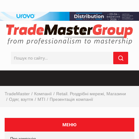
TradeMaster
Компанії
Retail. Роздрібні мережі, Магазини
Одяг, взуття
МТІ
Презентація компанії
МЕНЮ
Про компанію